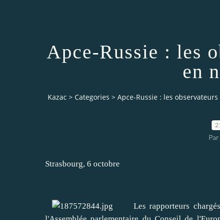
Apce-Russie : les o
en 
Kazac
>
Categories
>
Apce-Russie : les observateur
2
Par
Strasbourg, 6 octobre
Les rapporteurs chargés du
l'Assemblée parlementaire du Conseil de l'Eur