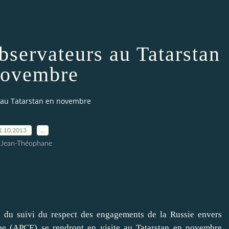
bservateurs au Tatarstan
novembre
s au Tatarstan en novembre
1.10.2013
…
 Jean-Théophane
 suivi du respect des engagements de la Russie envers
ope (APCE) se rendront en visite au Tatarstan en novembre