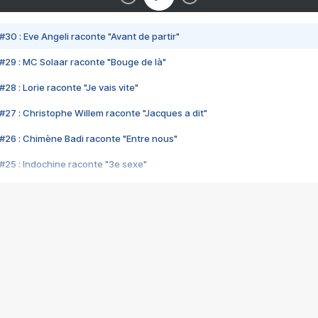
#30 : Eve Angeli raconte "Avant de partir"
#29 : MC Solaar raconte "Bouge de là"
28 : Lorie raconte "Je vais vite"
#27 : Christophe Willem raconte "Jacques a dit"
#26 : Chimène Badi raconte "Entre nous"
#25 : Indochine raconte "3e sexe"
#24 : Zaho raconte "C'est chelou"
#23 : Patrick Bruel raconte "Au café des délices"
#22 : Kyo raconte "Le chemin"
#21 : Nolwenn Leroy raconte "Cassé"
#20 : Patrick Hernandez raconte "Born to be alive"
#19 : Lorie raconte "Près de moi"