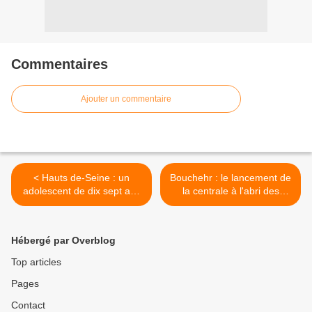
Commentaires
Ajouter un commentaire
< Hauts de-Seine : un
Bouchehr : le lancement de
adolescent de dix sept ans
la centrale à l'abri des
poignardé dans le Rer B
sanctions (Député russe) >
Hébergé par Overblog
Top articles
Pages
Contact