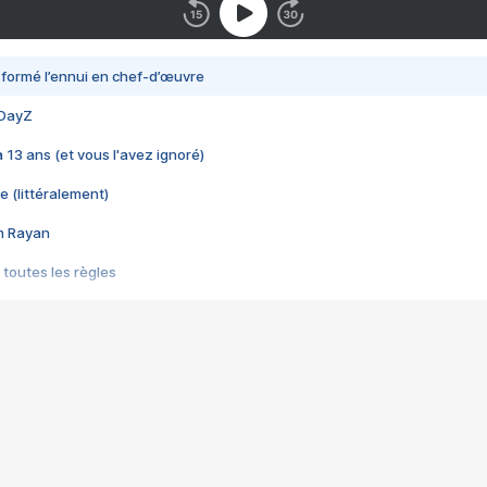
nsformé l’ennui en chef-d’œuvre
 DayZ
 a 13 ans (et vous l'avez ignoré)
e (littéralement)
im Rayan
 toutes les règles
s les jeux vidéo
us choquant de Rockstar ? - Le scandale BULLY
e plus moche de Steam
du RÊVE tourne au CAUCHEMAR
pendant 8 heures