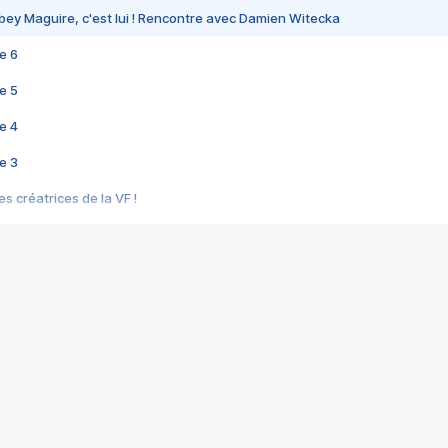
bey Maguire, c'est lui ! Rencontre avec Damien Witecka
e 6
e 5
e 4
e 3
s créatrices de la VF !
e 2
e 1
e Mektoub My Love arrive enfin ! Rencontre avec Shaïn Boumedine et Sal
i : après Toni en famille
elle réalise le bouleversant Dites lui que je l'aime
ais ! Rencontre autour de Vie privée de Rebecca Zlotowski