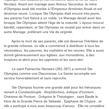
Nicolas).
Avant son mariage avec Anicius Secundus, la mère
d'Olympias avait été mariée à l'Empereur Arménien Arsak et est
devenue veuve.
Lorsque Ste Olympias était encore très jeune,
ses parents l'ont fiancé à un noble.
Le Mariage devait avoir lieu
lorsque Ste Olympias atteint l'âge de la maturité.
L'époux mourut
bientôt, cependant, et Ste Olympias ne voulait pas entrer dans un
autre Mariage, préférant une Vie de virginité.
Après la mort de ses parents, elle est devenue l'héritière de
la grande richesse, où elle a commencé à distribuer à tous les
nécessiteux, les pauvres, les orphelins et les veuves.
Elle a aussi
donné généreusement aux églises, aux monastères, à des
hospices et abris pour les opprimés et les sans-abri.
Le saint Patriarche Nectaire (381-397) a nommé Ste
Olympias comme une Diaconesse.
La Sainte accomplie son
service honorablement et sans reproche.
Ste Olympias fournie une grande aide pour les hiérarques
venant à Constantinople : Amphilochius, évêque d'Iconium ,
Onésime de Pontum , Grégoire le Théologien , saint Basile le
frère de la Grande Pierre de Sébaste , Epiphane de Chypre , et
elle a participé à tous avec beaucoup d'amour .
Elle ne considère