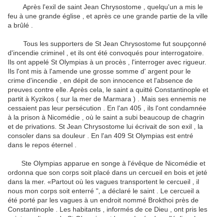
Après l'exil de saint Jean Chrysostome , quelqu'un a mis le
feu à une grande église , et après ce une grande partie de la ville
a brûlé .
Tous les supporters de St Jean Chrysostome fut soupçonné
d'incendie criminel , et ils ont été convoqués pour interrogatoire.
Ils ont appelé St Olympias à un procès , l'interroger avec rigueur.
Ils l'ont mis à l'amende une grosse somme d' argent pour le
crime d'incendie , en dépit de son innocence et l'absence de
preuves contre elle.
Après cela, le saint a quitté Constantinople et
partit à Kyzikos ( sur la mer de Marmara ) .
Mais ses ennemis ne
cessaient pas leur persécution .
En l'an 405 , ils l'ont condamnée
à la prison à Nicomédie , où le saint a subi beaucoup de chagrin
et de privations.
St Jean Chrysostome lui écrivait de son exil , la
consoler dans sa douleur .
En l'an 409 St Olympias est entré
dans le repos éternel .
Ste Olympias apparue en songe à l'évêque de Nicomédie et
ordonna que son corps soit placé dans un cercueil en bois et jeté
dans la mer.
«Partout où les vagues transportent le cercueil , il
nous mon corps soit enterré ", a déclaré le saint .
Le cercueil a
été porté par les vagues à un endroit nommé Brokthoi près de
Constantinople .
Les habitants , informés de ce Dieu , ont pris les