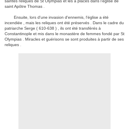
saintes reliques de St Olympias et les a placés dans l'église de
saint Apôtre Thomas .
Ensuite, lors d'une invasion d'ennemis, l'église a été
incendiée , mais les reliques ont été préservés .
Dans le cadre du
patriarche Serge ( 610-638 ) , ils ont été transférés à
Constantinople et mis dans le monastère de femmes fondé par St
Olympias .
Miracles et guérisons se sont produites à partir de ses
reliques .