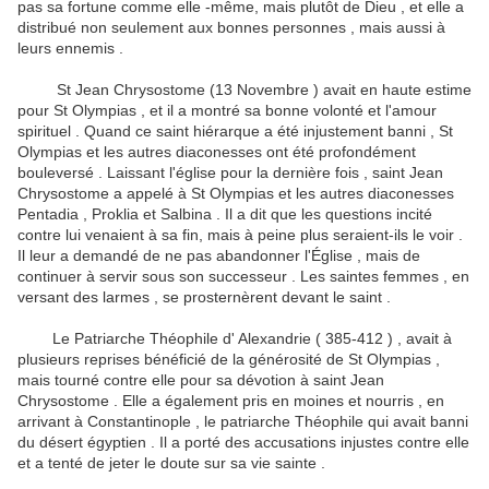
pas sa fortune comme elle -même, mais plutôt de Dieu , et elle a
distribué non seulement aux bonnes personnes , mais aussi à
leurs ennemis .
St Jean Chrysostome (13 Novembre ) avait en haute estime
pour St Olympias , et il a montré sa bonne volonté et l'amour
spirituel .
Quand ce saint hiérarque a été injustement banni , St
Olympias et les autres diaconesses ont été profondément
bouleversé .
Laissant l'église pour la dernière fois , saint Jean
Chrysostome a appelé à St Olympias et les autres diaconesses
Pentadia , Proklia et Salbina .
Il a dit que les questions incité
contre lui venaient à sa fin, mais à peine plus seraient-ils le voir .
Il leur a demandé de ne pas abandonner l'Église , mais de
continuer à servir sous son successeur .
Les saintes femmes , en
versant des larmes , se prosternèrent devant le saint .
Le Patriarche Théophile d' Alexandrie ( 385-412 ) , avait à
plusieurs reprises bénéficié de la générosité de St Olympias ,
mais tourné contre elle pour sa dévotion à saint Jean
Chrysostome .
Elle a également pris en moines et nourris , en
arrivant à Constantinople , le patriarche Théophile qui avait banni
du désert égyptien .
Il a porté des accusations injustes contre elle
et a tenté de jeter le doute sur sa vie sainte .