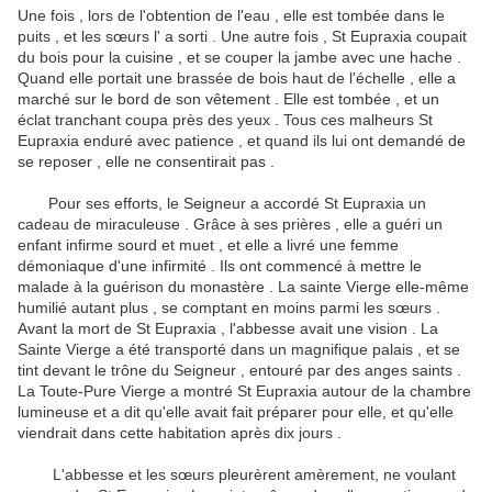
Une fois , lors de l'obtention de l'eau , elle est tombée dans le
puits , et les sœurs l' a sorti .
Une autre fois , St Eupraxia coupait
du bois pour la cuisine , et se couper la jambe avec une hache .
Quand elle portait une brassée de bois haut de l'échelle , elle a
marché sur le bord de son vêtement .
Elle est tombée , et un
éclat tranchant coupa près des yeux .
Tous ces malheurs St
Eupraxia enduré avec patience , et quand ils lui ont demandé de
se reposer , elle ne consentirait pas .
Pour ses efforts, le Seigneur a accordé St Eupraxia un
cadeau de miraculeuse .
Grâce à ses prières , elle a guéri un
enfant infirme sourd et muet , et elle a livré une femme
démoniaque d'une infirmité .
Ils ont commencé à mettre le
malade à la guérison du monastère .
La sainte Vierge elle-même
humilié autant plus , se comptant en moins parmi les sœurs .
Avant la mort de St Eupraxia , l'abbesse avait une vision .
La
Sainte Vierge a été transporté dans un magnifique palais , et se
tint devant le trône du Seigneur , entouré par des anges saints .
La Toute-Pure Vierge a montré St Eupraxia autour de la chambre
lumineuse et a dit qu'elle avait fait préparer pour elle, et qu'elle
viendrait dans cette habitation après dix jours .
L'abbesse et les sœurs pleurèrent amèrement, ne voulant