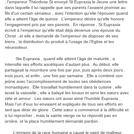
, l'empereur Théodose St envoyé St Eupraxia le Jeune une lettre
dans laquelle il lui rappelle que ses parents l'avaient promise au
fils d'un certain sénateur , avec l'intention qu'elle l'épouser quand
elle a atteint l'âge de quinze .
L'empereur désire qu'elle honore
l'engagement pris par ses parents .
En réponse , St Eupraxia
écrivit à l'empereur qu'elle était déjà devenue une épouse du
Christ , et elle a demandé de l'empereur de disposer de ses
biens , la distribution du produit à l'usage de l'Eglise et les
nécessiteux .
Ste Eupraxia , quand elle atteint l'âge de maturité , a
intensifié ses efforts ascétiques d'autant plus .
Au début, elle
partageait la nourriture une fois par jour, puis après deux jours ,
trois jours, et enfin , une fois par semaine .
Elle a combiné son
jeûne avec l'accomplissement de toutes ses obédiences
monastiques .
Elle travaillait humblement dans la cuisine , elle
lavait la vaisselle , elle a balayé les locaux et servi les sœurs avec
zèle et amour .
Les sœurs ont aussi aimé l'humble Eupraxia .
Mais l'un d'eux lui enviaient et expliqués de tous ses efforts en
tant que désir de gloire .
Cette sœur a commencé à la difficulté et
à lui reprocher , mais la sainte vierge ne ​​lui répondit pas en
arrière, et la place humblement demandé pardon .
L'ennemi de la race humaine a causé le saint de malheur .