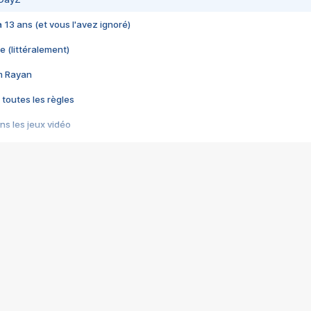
 a 13 ans (et vous l'avez ignoré)
e (littéralement)
im Rayan
 toutes les règles
s les jeux vidéo
us choquant de Rockstar ? - Le scandale BULLY
e plus moche de Steam
du RÊVE tourne au CAUCHEMAR
pendant 8 heures
it… à tort
umiliés par un jeu vidéo
ire - Final Fantasy 8