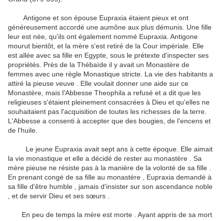
Antigone et son épouse Eupraxia étaient pieux et ont
généreusement accordé une aumône aux plus démunis.
Une fille
leur est née, qu'ils ont également nommé Eupraxia.
Antigone
mourut bientôt, et la mère s'est retiré de la Cour impériale.
Elle
est allée avec sa fille en Egypte, sous le prétexte d'inspecter ses
propriétés.
Près de la Thébaïde il y avait un Monastère de
femmes avec une règle Monastique stricte.
La vie des habitants a
attiré la pieuse veuve .
Elle voulait donner une aide sur ce
Monastère, mais l'Abbesse Theophila a refusé et a dit que les
religieuses s'étaient pleinement consacrées à Dieu et qu'elles ne
souhaitaient pas l'acquisition de toutes les richesses de la terre.
L'Abbesse a consenti à accepter que des bougies, de l'encens et
de l'huile.
Le jeune Eupraxia avait sept ans à cette époque.
Elle aimait
la vie monastique et elle a décidé de rester au monastère .
Sa
mère pieuse ne résiste pas à la manière de la volonté de sa fille .
En prenant congé de sa fille au monastère , Eupraxia demandé à
sa fille d'être humble , jamais d'insister sur son ascendance noble
, et de servir Dieu et ses sœurs .
En peu de temps la mère est morte .
Ayant appris de sa mort