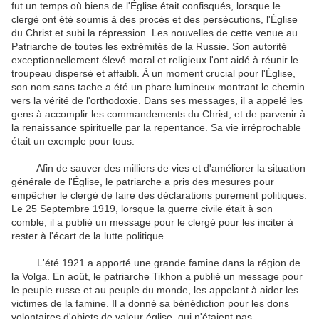
fut un temps où biens de l'Église était confisqués, lorsque le
clergé ont été soumis à des procès et des persécutions, l'Église
du Christ et subi la répression. Les nouvelles de cette venue au
Patriarche de toutes les extrémités de la Russie. Son autorité
exceptionnellement élevé moral et religieux l'ont aidé à réunir le
troupeau dispersé et affaibli. À un moment crucial pour l'Église,
son nom sans tache a été un phare lumineux montrant le chemin
vers la vérité de l'orthodoxie. Dans ses messages, il a appelé les
gens à accomplir les commandements du Christ, et de parvenir à
la renaissance spirituelle par la repentance. Sa vie irréprochable
était un exemple pour tous.
Afin de sauver des milliers de vies et d'améliorer la situation
générale de l'Église, le patriarche a pris des mesures pour
empêcher le clergé de faire des déclarations purement politiques.
Le 25 Septembre 1919, lorsque la guerre civile était à son
comble, il a publié un message pour le clergé pour les inciter à
rester à l'écart de la lutte politique.
L'été 1921 a apporté une grande famine dans la région de
la Volga. En août, le patriarche Tikhon a publié un message pour
le peuple russe et au peuple du monde, les appelant à aider les
victimes de la famine. Il a donné sa bénédiction pour les dons
volontaires d'objets de valeur église, qui n'étaient pas