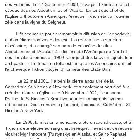
des Polonais. Le 14 Septembre 1898, l'évêque Tikhon a été fait
évêque des îles Aléoutiennes et l'Alaska. En tant que chef de
l'Eglise orthodoxe en Amérique, l'évêque Tikhon était un ouvrier
zélé dans la vigne du Seigneur.
Il fit beaucoup pour promouvoir la diffusion de l'orthodoxie,
et d'améliorer son vaste diocèse. Il a réorganisé la structure
diocésaine, et a changé son nom de «diocèse des îles
Aléoutiennes et l'Alaska» à «diocèse de l'Amérique du Nord et
des îles Aléoutiennes en 1900. Clergé et des laïcs ont ajouté leur
archpastor, et le tenait en telle estime que les Américains ont fait
l'archevêque Tikhon citoyen d'honneur des Etats-Unis.
Le 22 mai 1901, il a béni la pierre angulaire de la
Cathédrale St-Nicolas à New York, et a également participé à la
création d'autres églises. Le 9 Novembre 1902, il consacra
l'église de St Nicolas à Brooklyn pour les immigrants syriens
orthodoxes. Deux semaines plus tard, il consacra Cathédrale St-
Nicolas à New York.
En 1905, la mission américaine a été un archidiocèse, et St
Tikhon a été élevée au rang d'archevêque. Il avait deux évêques
vicaire: Mgr Innocent (Pustynsky) en Alaska, et Saint-Raphaël