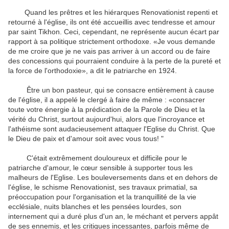
Quand les prêtres et les hiérarques Renovationist repenti et
retourné à l'église, ils ont été accueillis avec tendresse et amour
par saint Tikhon. Ceci, cependant, ne représente aucun écart par
rapport à sa politique strictement orthodoxe. «Je vous demande
de me croire que je ne vais pas arriver à un accord ou de faire
des concessions qui pourraient conduire à la perte de la pureté et
la force de l'orthodoxie», a dit le patriarche en 1924.
Être un bon pasteur, qui se consacre entièrement à cause
de l'église, il a appelé le clergé à faire de même : «consacrer
toute votre énergie à la prédication de la Parole de Dieu et la
vérité du Christ, surtout aujourd'hui, alors que l'incroyance et
l'athéisme sont audacieusement attaquer l'Eglise du Christ. Que
le Dieu de paix et d'amour soit avec vous tous! "
C'était extrêmement douloureux et difficile pour le
patriarche d'amour, le cœur sensible à supporter tous les
malheurs de l'Eglise. Les bouleversements dans et en dehors de
l'église, le schisme Renovationist, ses travaux primatial, sa
préoccupation pour l'organisation et la tranquillité de la vie
ecclésiale, nuits blanches et les pensées lourdes, son
internement qui a duré plus d'un an, le méchant et pervers appât
de ses ennemis, et les critiques incessantes, parfois même de