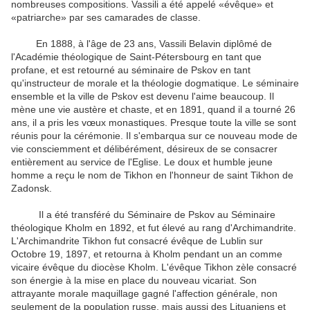
nombreuses compositions. Vassili a été appelé «évêque» et
«patriarche» par ses camarades de classe.
En 1888, à l'âge de 23 ans, Vassili Belavin diplômé de
l'Académie théologique de Saint-Pétersbourg en tant que
profane, et est retourné au séminaire de Pskov en tant
qu'instructeur de morale et la théologie dogmatique. Le séminaire
ensemble et la ville de Pskov est devenu l'aime beaucoup. Il
mène une vie austère et chaste, et en 1891, quand il a tourné 26
ans, il a pris les vœux monastiques. Presque toute la ville se sont
réunis pour la cérémonie. Il s'embarqua sur ce nouveau mode de
vie consciemment et délibérément, désireux de se consacrer
entièrement au service de l'Eglise. Le doux et humble jeune
homme a reçu le nom de Tikhon en l'honneur de saint Tikhon de
Zadonsk.
Il a été transféré du Séminaire de Pskov au Séminaire
théologique Kholm en 1892, et fut élevé au rang d'Archimandrite.
L'Archimandrite Tikhon fut consacré évêque de Lublin sur
Octobre 19, 1897, et retourna à Kholm pendant un an comme
vicaire évêque du diocèse Kholm. L'évêque Tikhon zèle consacré
son énergie à la mise en place du nouveau vicariat. Son
attrayante morale maquillage gagné l'affection générale, non
seulement de la population russe, mais aussi des Lituaniens et