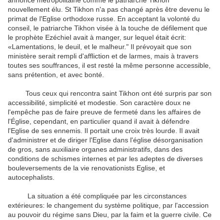
annoncé métropolitaine comme le patriarche Tikhon
nouvellement élu. St Tikhon n'a pas changé après être devenu le
primat de l'Eglise orthodoxe russe. En acceptant la volonté du
conseil, le patriarche Tikhon visée à la touche de défilement que
le prophète Ezéchiel avait à manger, sur lequel était écrit:
«Lamentations, le deuil, et le malheur." Il prévoyait que son
ministère serait rempli d'affliction et de larmes, mais à travers
toutes ses souffrances, il est resté la même personne accessible,
sans prétention, et avec bonté.
Tous ceux qui rencontra saint Tikhon ont été surpris par son
accessibilité, simplicité et modestie. Son caractère doux ne
l'empêche pas de faire preuve de fermeté dans les affaires de
l'Église, cependant, en particulier quand il avait à défendre
l'Eglise de ses ennemis. Il portait une croix très lourde. Il avait
d'administrer et de diriger l'Eglise dans l'église désorganisation
de gros, sans auxiliaire organes administratifs, dans des
conditions de schismes internes et par les adeptes de diverses
bouleversements de la vie renovationists Eglise, et
autocephalists.
La situation a été compliquée par les circonstances
extérieures: le changement du système politique, par l'accession
au pouvoir du régime sans Dieu, par la faim et la guerre civile. Ce