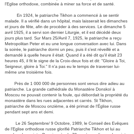
l'Eglise orthodoxe, combinée à miner sa force et de santé.
En 1924, le patriarche Tikhon a commencé à se sentir
malade. Il a vérifié dans un hôpital, mais laisserait les dimanches
et jours de fête, afin de procéder à des services. Le dimanche 5
avril 1925, il a servi son dernier Liturgie, et il est décédé deux
jours plus tard. Sur Mars 25/Avril 7, 1925, le patriarche a reçu
Metropolitan Peter et eu une longue conversation avec lui. Dans
la soirée, le patriarche dormi un peu, puis il s'est réveillé et a
demandé à quelle heure il était. Quand il a été dit qu'il était 23
heures 45, il fit le signe de la Croix-deux fois et dit: "Gloire à Toi,
Seigneur, gloire à Toi." Il n'a pas eu le temps de traverser lui-
même une troisième fois.
Près de 1 000 000 de personnes sont venus dire adieu au
patriarche. La grande cathédrale du Monastère Donskoï à
Moscou ne pouvait contenir la foule, qui débordait la propriété du
monastère dans les rues adjacentes et carrés. St Tikhon,
patriarche de Moscou onzième, a été primat de l'Église russe
pendant sept ans et demi.
Le 26 Septembre/ 9 Octobre, 1989, le Conseil des Evêques
de l'Eglise orthodoxe russe glorifié Patriarche Tikhon et lui au