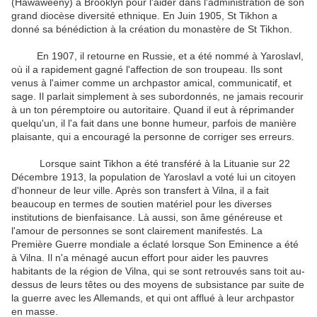
(Hawaweeny) à Brooklyn pour l'aider dans l'administration de son
grand diocèse diversité ethnique. En Juin 1905, St Tikhon a
donné sa bénédiction à la création du monastère de St Tikhon.
En 1907, il retourne en Russie, et a été nommé à Yaroslavl,
où il a rapidement gagné l'affection de son troupeau. Ils sont
venus à l'aimer comme un archpastor amical, communicatif, et
sage. Il parlait simplement à ses subordonnés, ne jamais recourir
à un ton péremptoire ou autoritaire. Quand il eut à réprimander
quelqu'un, il l'a fait dans une bonne humeur, parfois de manière
plaisante, qui a encouragé la personne de corriger ses erreurs.
Lorsque saint Tikhon a été transféré à la Lituanie sur 22
Décembre 1913, la population de Yaroslavl a voté lui un citoyen
d'honneur de leur ville. Après son transfert à Vilna, il a fait
beaucoup en termes de soutien matériel pour les diverses
institutions de bienfaisance. Là aussi, son âme généreuse et
l'amour de personnes se sont clairement manifestés. La
Première Guerre mondiale a éclaté lorsque Son Eminence a été
à Vilna. Il n'a ménagé aucun effort pour aider les pauvres
habitants de la région de Vilna, qui se sont retrouvés sans toit au-
dessus de leurs têtes ou des moyens de subsistance par suite de
la guerre avec les Allemands, et qui ont afflué à leur archpastor
en masse.