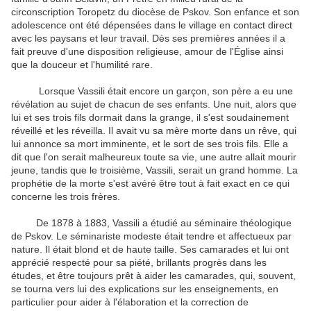
circonscription Toropetz du diocèse de Pskov. Son enfance et son
adolescence ont été dépensées dans le village en contact direct
avec les paysans et leur travail. Dès ses premières années il a
fait preuve d'une disposition religieuse, amour de l'Église ainsi
que la douceur et l'humilité rare.
Lorsque Vassili était encore un garçon, son père a eu une
révélation au sujet de chacun de ses enfants. Une nuit, alors que
lui et ses trois fils dormait dans la grange, il s'est soudainement
réveillé et les réveilla. Il avait vu sa mère morte dans un rêve, qui
lui annonce sa mort imminente, et le sort de ses trois fils. Elle a
dit que l'on serait malheureux toute sa vie, une autre allait mourir
jeune, tandis que le troisième, Vassili, serait un grand homme. La
prophétie de la morte s'est avéré être tout à fait exact en ce qui
concerne les trois frères.
De 1878 à 1883, Vassili a étudié au séminaire théologique
de Pskov. Le séminariste modeste était tendre et affectueux par
nature. Il était blond et de haute taille. Ses camarades et lui ont
apprécié respecté pour sa piété, brillants progrès dans les
études, et être toujours prêt à aider les camarades, qui, souvent,
se tourna vers lui des explications sur les enseignements, en
particulier pour aider à l'élaboration et la correction de