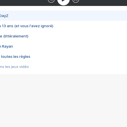
 DayZ
 a 13 ans (et vous l'avez ignoré)
e (littéralement)
im Rayan
 toutes les règles
s les jeux vidéo
us choquant de Rockstar ? - Le scandale BULLY
e plus moche de Steam
du RÊVE tourne au CAUCHEMAR
pendant 8 heures
it… à tort