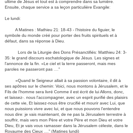
ultime de Jésus et tout est à comprendre dans sa lumière.
Ensuite, chaque service a sa leçon particulière Evangile:
Le lundi:
A Matines : Mathieu 21: 18-43 - l'histoire du figuier, le
symbole du monde créé pour porter des fruits spirituels et à
défaut, dans sa réponse à Dieu.
Lors de la Liturgie des Dons Présanctifiés: Matthieu 24: 3-
35: le grand discours eschatologique de Jésus. Les signes et
l'annonce de la fin. «Le ciel et la terre passeront, mais mes
paroles ne passeront pas ...."
«Quand le Seigneur allait à sa passion volontaire, il dit à
ses apôtres sur le chemin: Voici, nous montons à Jérusalem, et le
Fils de l'homme sera livré Comme il est écrit de lui Allons, donc,
et laissez-. nous l'accompagner, avec un esprit purifié des plaisirs
de cette vie, Et laissez-nous être crucifié et mourir avec Lui, que
nous puissions vivre avec lui, et que nous pouvons l'entendre
nous dire: je vais maintenant, de ne pas la Jérusalem terrestre à
souffrir, mais vers mon Père et votre Père et mon Dieu et votre
Dieu, Et je vais vous ramasser dans la Jérusalem céleste, dans le
Royaume des Cieux ...." (Matines lundi)