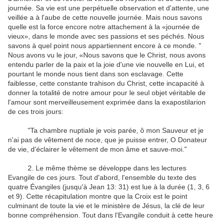
journée. Sa vie est une perpétuelle observation et d'attente, une
veillée a à l'aube de cette nouvelle journée. Mais nous savons
quelle est la force encore notre attachement à la «journée de
vieux», dans le monde avec ses passions et ses péchés. Nous
savons à quel point nous appartiennent encore à ce monde. "
Nous avons vu le jour, «Nous savons que le Christ, nous avons
entendu parler de la paix et la joie d'une vie nouvelle en Lui, et
pourtant le monde nous tient dans son esclavage. Cette
faiblesse, cette constante trahison du Christ, cette incapacité à
donner la totalité de notre amour pour le seul objet véritable de
l'amour sont merveilleusement exprimée dans la exapostilarion
de ces trois jours:
"Ta chambre nuptiale je vois parée, ô mon Sauveur et je
n'ai pas de vêtement de noce, que je puisse entrer, O Donateur
de vie, d'éclairer le vêtement de mon âme et sauve-moi."
2. Le même thème se développe dans les lectures
Evangile de ces jours. Tout d'abord, l'ensemble du texte des
quatre Évangiles (jusqu'à Jean 13: 31) est lue à la durée (1, 3, 6
et 9). Cette récapitulation montre que la Croix est le point
culminant de toute la vie et le ministère de Jésus, la clé de leur
bonne compréhension. Tout dans l'Evangile conduit à cette heure