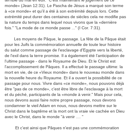
terrible du mal en eux. "C'est maintenant le jugement de ce
monde» (Jean 12:31). Le Pascha de Jésus a marqué son terme
à «ce monde» et qu'il a été à son extrémité depuis lors. Cette
extrémité peut durer des centaines de siècles cela ne modifie pas
la nature du temps dans lequel nous vivons que la «dernière
fois." "La mode de ce monde passe ..." (I Cor. 7:31).
Les moyens de Pâque, le passage. La fête de la Pâque était
pour les Juifs la commémoration annuelle de toute leur histoire
du salut comme passage de l'esclavage d'Egypte vers la liberté,
de l'exil dans la terre promise. Il a également été l'anticipation de
l'ultime passage - dans le Royaume de Dieu. Et le Christ est
l'accomplissement de Pâques. Il a effectué le passage ultime: la
mort en vie, de ce «Vieux monde» dans le nouveau monde dans
la nouvelle heure du Royaume. Et il a ouvert la possibilité de ce
passage pour nous. Vivre dans «ce monde», nous pouvons déjà
être "pas de ce monde», c'est être libre de l'esclavage à la mort
et du péché, participants de la «monde à venir." Mais pour cela,
nous devons aussi faire notre propre passage, nous devons
condamner le vieil Adam en nous, nous devons mettre sur le
Christ dans le baptême et la mort ont la vraie vie cachée en Dieu
avec le Christ, dans le monde "à venir .... "
Et c'est ainsi que Pâques n'est pas une commémoration