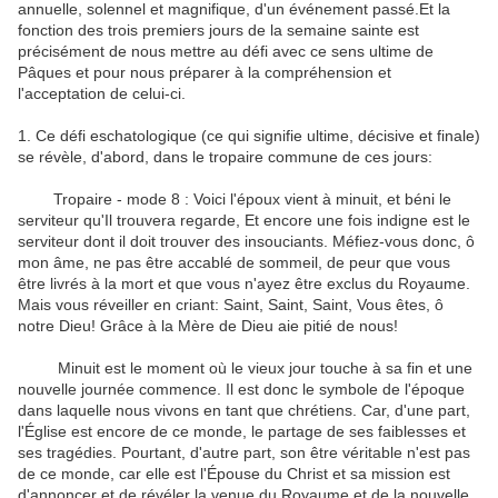
annuelle, solennel et magnifique, d'un événement passé.Et la
fonction des trois premiers jours de la semaine sainte est
précisément de nous mettre au défi avec ce sens ultime de
Pâques et pour nous préparer à la compréhension et
l'acceptation de celui-ci.
1. Ce défi eschatologique (ce qui signifie ultime, décisive et finale)
se révèle, d'abord, dans le tropaire commune de ces jours:
Tropaire - mode 8 : Voici l'époux vient à minuit, et béni le
serviteur qu'Il trouvera regarde, Et encore une fois indigne est le
serviteur dont il doit trouver des insouciants. Méfiez-vous donc, ô
mon âme, ne pas être accablé de sommeil, de peur que vous
être livrés à la mort et que vous n'ayez être exclus du Royaume.
Mais vous réveiller en criant: Saint, Saint, Saint, Vous êtes, ô
notre Dieu! Grâce à la Mère de Dieu aie pitié de nous!
Minuit est le moment où le vieux jour touche à sa fin et une
nouvelle journée commence. Il est donc le symbole de l'époque
dans laquelle nous vivons en tant que chrétiens. Car, d'une part,
l'Église est encore de ce monde, le partage de ses faiblesses et
ses tragédies. Pourtant, d'autre part, son être véritable n'est pas
de ce monde, car elle est l'Épouse du Christ et sa mission est
d'annoncer et de révéler la venue du Royaume et de la nouvelle