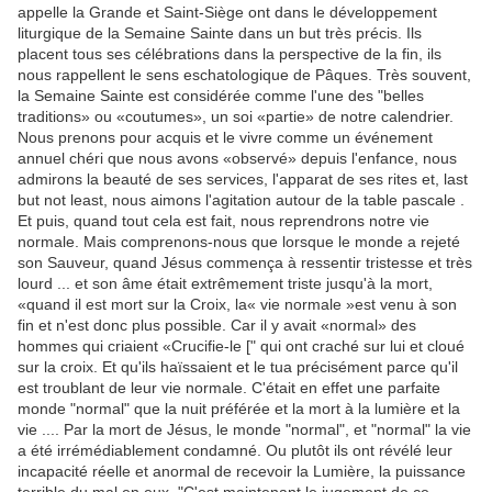
appelle la Grande et Saint-Siège ont dans le développement
liturgique de la Semaine Sainte dans un but très précis. Ils
placent tous ses célébrations dans la perspective de la fin, ils
nous rappellent le sens eschatologique de Pâques. Très souvent,
la Semaine Sainte est considérée comme l'une des "belles
traditions» ou «coutumes», un soi «partie» de notre calendrier.
Nous prenons pour acquis et le vivre comme un événement
annuel chéri que nous avons «observé» depuis l'enfance, nous
admirons la beauté de ses services, l'apparat de ses rites et, last
but not least, nous aimons l'agitation autour de la table pascale .
Et puis, quand tout cela est fait, nous reprendrons notre vie
normale. Mais comprenons-nous que lorsque le monde a rejeté
son Sauveur, quand Jésus commença à ressentir tristesse et très
lourd ... et son âme était extrêmement triste jusqu'à la mort,
«quand il est mort sur la Croix, la« vie normale »est venu à son
fin et n'est donc plus possible. Car il y avait «normal» des
hommes qui criaient «Crucifie-le [" qui ont craché sur lui et cloué
sur la croix. Et qu'ils haïssaient et le tua précisément parce qu'il
est troublant de leur vie normale. C'était en effet une parfaite
monde "normal" que la nuit préférée et la mort à la lumière et la
vie .... Par la mort de Jésus, le monde "normal", et "normal" la vie
a été irrémédiablement condamné. Ou plutôt ils ont révélé leur
incapacité réelle et anormal de recevoir la Lumière, la puissance