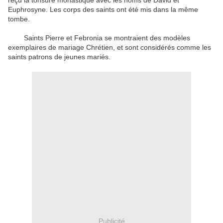
reçu
la tonsure monastique
avec les
noms de
David et
Euphrosyne
.
Les
corps des saints
ont été mis
dans la même
tombe
.
Saints Pierre et
Febronia
se montraient
des modèles
exemplaires de
mariage Chrétien
,
et sont considérés comme
les
saints patrons de
jeunes mariés
.
Publicité