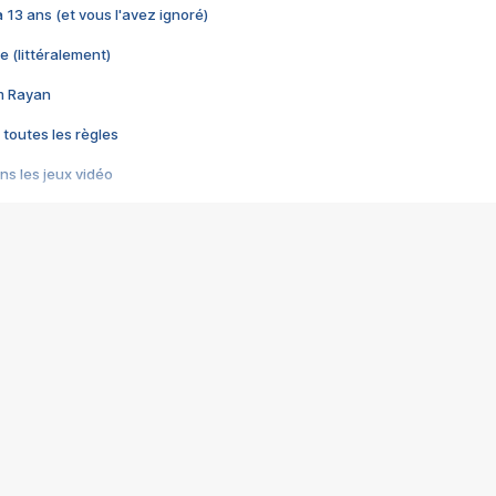
 a 13 ans (et vous l'avez ignoré)
e (littéralement)
im Rayan
 toutes les règles
s les jeux vidéo
us choquant de Rockstar ? - Le scandale BULLY
e plus moche de Steam
du RÊVE tourne au CAUCHEMAR
pendant 8 heures
it… à tort
umiliés par un jeu vidéo
ire - Final Fantasy 8
ti un empire - Age of Empires