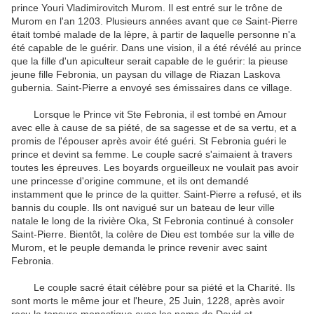
prince
Youri
Vladimirovitch
Murom
.
Il est entré
sur le trône de
Murom
en l'an
1203.
Plusieurs années avant que
ce
Saint-Pierre
était tombé malade
de la lèpre
,
à partir de laquelle
personne n'a
été capable
de le guérir
.
Dans une
vision, il
a été révélé
au prince
que
la fille d'un
apiculteur
serait capable de
le guérir
:
la
pieuse
jeune fille
Febronia
,
un paysan du
village de
Riazan
Laskova
gubernia
.
Saint-Pierre
a envoyé ses
émissaires
dans ce village
.
Lorsque le
Prince vit
Ste
Febronia
,
il est tombé
en Amour
avec
elle à cause de
sa piété
, de sa sagesse
et de sa vertu,
et a
promis
de l'épouser
après avoir été
guéri
.
St
Febronia
guéri
le
prince et
devint sa femme
.
Le couple
sacré
s'aimaient
à travers
toutes
les épreuves.
Les boyards
orgueilleux
ne voulait pas
avoir
une
princesse d'origine
commune
,
et
ils ont demandé
instamment
que le prince
de la quitter.
Saint-Pierre
a refusé
,
et ils
bannis
du couple.
Ils ont navigué
sur un bateau
de leur
ville
natale
le long de la
rivière Oka
, St
Febronia
continué à
consoler
Saint-Pierre
.
Bientôt, la
colère de
Dieu est tombée sur
la ville de
Murom
,
et le peuple
demanda
le prince
revenir
avec saint
Febronia
.
Le couple
sacré
était célèbre pour
sa
piété et la Charité
.
Ils
sont morts
le même jour
et l'heure
,
25
Juin
, 1228,
après avoir