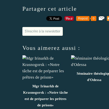
Partager cet article
Repost
0
S'inscrire à la newsletter
Vous aimerez aussi :
Séminaire théologiq
d'Odessa
Mgr Irinarkh de
Krasnogorsk : «Notre tâche
est de préparer les prêtres
de prison»