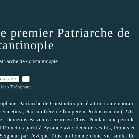
e premier Patriarche de
tantinople
atriarche de Constantinople
4.10.2013
…
 Jean-Théophane
hane, Patriarche de Constantinople, était un contemporain
 Dometius , était un frère de l'empereur Probus romain ( 276-
e , Dometius est venu à croire en Christ.
Pendant une période
t Dometius partit à Byzance avec deux de ses fils, Probus et
u Seigneur par l'évêque Titus, un homme d'une vie sainte.
En