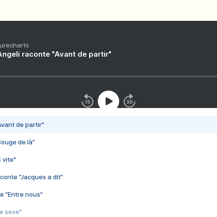
Purecharts
ngeli raconte "Avant de partir"
vant de partir"
Bouge de là"
 vite"
conte "Jacques a dit"
e "Entre nous"
3e sexe"