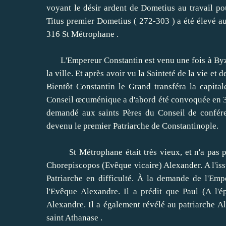
voyant le désir ardent de Dometius au travail pou
Titus premier Dometius ( 272-303 ) a été élevé au 
316 St Métrophane .
L'Empereur Constantin est venu une fois à Byzance
la ville.
Et après avoir vu la Sainteté de la vie et
Bientôt Constantin le Grand transféra la capit
Conseil œcuménique a d'abord été convoquée en 32
demandé aux saints Pères du Conseil de conférer
devenu le premier Patriarche de Constantinople.
St Métrophane était très vieux, et n'a pas pu ê
Chorepiscopos (Evêque vicaire) Alexander.
A l'is
Patriarche en difficulté.
À la demande de l'Empe
l'Evêque Alexandre.
Il a prédit que Paul (A l'é
Alexandre.
Il a également révélé au patriarche A
saint Athanase .