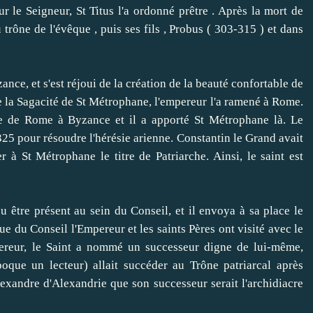
r le Seigneur, St Titus l'a ordonné prêtre .
Après la mort de
trône de l'évêque , puis ses fils , Probus ( 303-315 ) et dans
, et s'est réjoui de la création de la beauté confortable de
 de la Sagacité de St Métrophane, l'empereur l'a ramené à Rome.
ale de Rome à Byzance et il a apporté St Métrophane là.
Le
5 pour résoudre l'hérésie arienne.
Constantin le Grand avait
 à St Métrophane le titre de Patriarche.
Ainsi, le saint est
tre présent au sein du Conseil, et il envoya à sa place le
sue du Conseil l'Empereur et les saints Pères ont visité avec le
reur, le Saint a nommé un successeur digne de lui-même,
poque un lecteur) allait succéder au Trône patriarcal après
lexandre d'Alexandrie que son successeur serait l'archidiacre