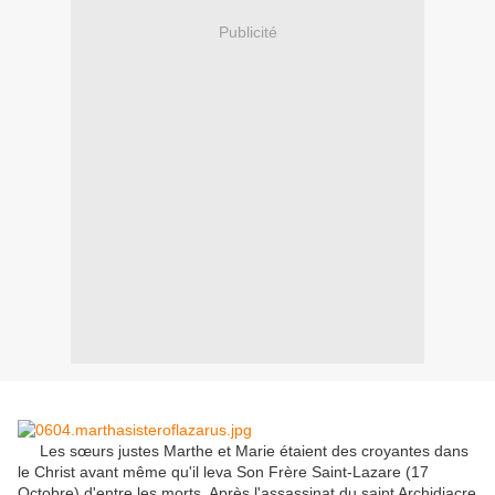
Publicité
Les sœurs
justes
Marthe et Marie
étaient des croyantes
dans
le Christ
avant même qu'il
leva
Son
Frère
Saint-Lazare
(17
Octobre
)
d'entre les morts
.
Après l'assassinat
du saint
Archidiacre