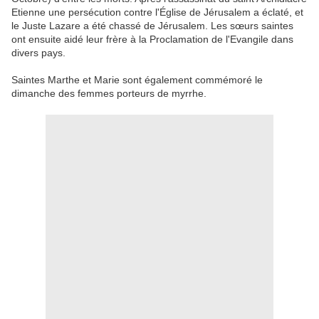
Etienne
une persécution contre
l'Église de Jérusalem
a éclaté,
et
le Juste
Lazare
a été chassé
de Jérusalem.
Les sœurs
saintes
ont ensuite
aidé
leur
frère
à
la Proclamation
de l'Evangile dans
divers pays
.
Saintes
Marthe et Marie
sont
également
commémoré
le
dimanche de
s femmes porteurs de
myrrhe
.