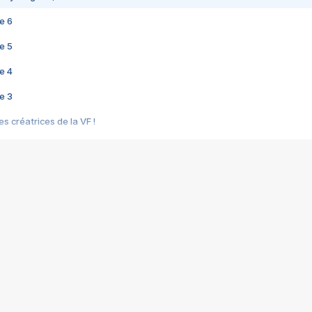
e 6
e 5
e 4
e 3
s créatrices de la VF !
e 2
e 1
e Mektoub My Love arrive enfin ! Rencontre avec Shaïn Boumedine et Sal
i : après Toni en famille
elle réalise le bouleversant Dites lui que je l'aime
ais ! Rencontre autour de Vie privée de Rebecca Zlotowski
 de Marguerite, Grave... Rencontre avec Ella Rumpf