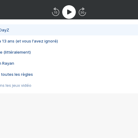
 DayZ
 a 13 ans (et vous l'avez ignoré)
e (littéralement)
im Rayan
 toutes les règles
s les jeux vidéo
us choquant de Rockstar ? - Le scandale BULLY
e plus moche de Steam
du RÊVE tourne au CAUCHEMAR
pendant 8 heures