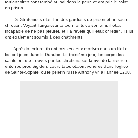
tortionnaires
sont tombé au sol
dans la peur,
et ont pris
le
saint
en prison.
St
Stratonicus
était l'un des
gardiens de prison et
un secret
chrétien.
Voyant l'
angoissante
tourments de
son ami, il
était
incapable de
ne pas pleurer
,
et
il a révélé qu'il
était chrétien
.
Ils lui
ont également
soumis à des châtiments
.
Après la torture
, ils ont mis
les deux
martyrs
dans un filet
et
les ont jetés dans
le
Danube.
Le troisième jour
,
les corps des
saints
ont été trouvés
par les chrétiens
sur la rive
de la rivière et
enterrés près
Sigidon
.
Leurs têtes
étaient
vénérés
dans l'église
de
Sainte-Sophie,
où
le pèlerin
russe
Anthony
vit
à
l'année
1200.