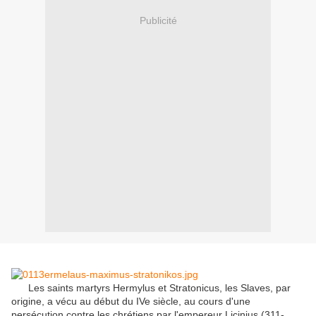
Publicité
Les
saints martyrs
Hermylus
et
Stratonicus
, les Slaves
, par
origine
, a vécu
au début
du IVe siècle,
au cours d'une
persécution
contre les chrétiens
par l'empereur
Licinius
(
311-