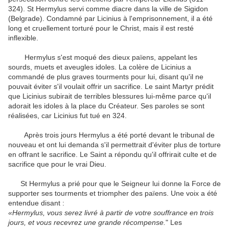
324
)
.
St
Hermylus
servi comme
diacre
dans la ville de
Sigidon
(Belgrade)
.
Condamné par
Licinius
à l'emprisonnement
, il
a été
long et
cruellement torturé
pour le Christ,
mais
il est resté
inflexible.
Hermylus
s'est moqué des
dieux païens
, appelant
les
sourds, muets
et
aveugles
idoles
.
La colère de
Licinius
a
commandé de plus
graves
tourments
pour lui,
disant qu'il ne
pouvait
éviter
s'il voulait
offrir un sacrifice
.
Le saint
Martyr
prédit
que
Licinius
subirait
de
terribles blessures
lui-même parce
qu'il
adorait
les idoles
à la place
du Créateur.
Ses paroles
se sont
réalisées
, car
Licinius
fut tué
en 324
.
Après trois
jours Hermylus
a été porté
devant le tribunal
de
nouveau
et ont lui demanda s'il
permettrait d'éviter
plus de torture
en offrant
le sacrifice.
Le
Saint
a répondu qu'il
offrirait
culte
et de
sacrifice
que pour
le vrai Dieu.
St
Hermylus
a prié pour que
le
Seigneur lui
donne la Force de
supporter
ses tourments
et
triompher des
païens
.
Une voix
a été
entendue
disant :
«
Hermylus,
vous
serez livré
à partir de
votre souffrance
en trois
jours,
et vous recevrez
une grande récompense.
"
Les