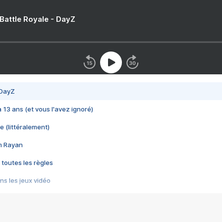
 Battle Royale - DayZ
 DayZ
 a 13 ans (et vous l'avez ignoré)
e (littéralement)
im Rayan
 toutes les règles
s les jeux vidéo
us choquant de Rockstar ? - Le scandale BULLY
e plus moche de Steam