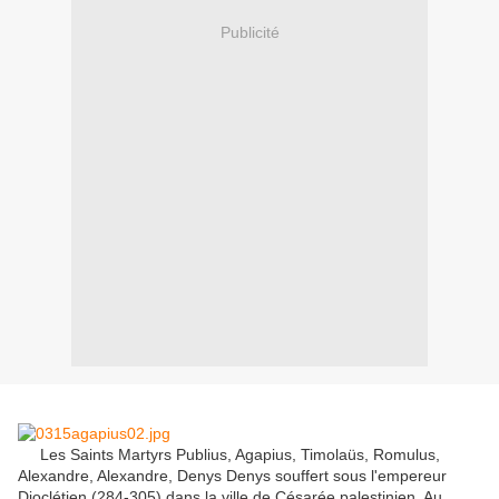
Publicité
Les
Saints Martyrs
Publius
,
Agapius
,
Timolaüs
,
Romulus
,
Alexandre
,
Alexandre
,
Denys
Denys
souffert
sous l'empereur
Dioclétien
(
284-305
)
dans la ville de
Césarée
palestinien
.
Au