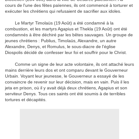
cours de
l'une des
fêtes païennes
, ils ont commencé
à
torturer
et
exécuter
les chrétiens
qui refusaient
de sacrifier aux
idoles
.
Le
Martyr
Timolaüs
(
19 Août)
a été condamné
à la
combustion
,
et
les martyrs
Agapius
et
Thekla
(
19 Août)
ont été
condamnés à
être déchiré
par les bêtes sauvages
.
Un groupe de
jeunes
chrétiens
:
Publius
,
Timolaüs
,
Alexandre
, un autre
Alexandre
,
Denys
,
et
Romulus
,
le sous-diacre
de l'église
Diospolis
décidé de
confesser leur foi
et
souffrir pour le Christ
.
Comme
un signe
de leur
acte
volontaire
, ils ont attaché
leurs
mains
derrière leurs dos
et
ont comparu devant le
Gouverneur
Urbain
.
Voyant
leur jeunesse
,
le Gouverneur
a essayé de
les
convaincre de
revenir sur leur décision
,
mais
en vain
.
Puis il
les
jeta
en prison
,
où il y avait
déjà deux
chrétiens
,
Agapius
et
son
serviteur
Denys
.
Tous
ces
saints
ont été soumis
à de terribles
tortures
et
décapités
.