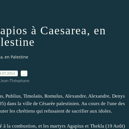
apios à Caesarea, en
lestine
a, en Palestine
4.07.2014
…
 Jean-Théophane
us
,
Publius
,
Timolaüs
,
Romulus
,
Alexandre
,
Alexandre
,
Denys
05
)
dans la ville de
Césarée
palestinien
.
Au cours de
l'une des
uter
les chrétiens
qui refusaient
de sacrifier aux
idoles
.
é
à la combustion
,
et
les martyrs
Agapius
et
Thekla
(
19 Août)