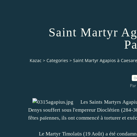
Saint Martyr Ag
Pa
Kazac
>
Categories
>
Saint Martyr Agapios à Caesare
0
Par
Les
Saints Martyrs
Agapi
Denys
souffert
sous l'empereur
Dioclétien
(
284-3
fêtes païennes
, ils ont commencé
à
torturer
et
exéc
Le
Martyr
Timolaüs
(
19 Août)
a été condamn