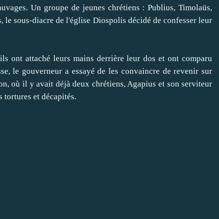
sauvages
.
Un groupe de jeunes
chrétiens
:
Publius
,
Timolaüs
,
s
,
le sous-diacre
de l'église
Diospolis
décidé de
confesser leur
 ils ont attaché
leurs mains
derrière leur dos
et
ont comparu
sse
,
le gouverneur
a essayé de
les convaincre de
revenir sur
on
,
où il y avait
déjà deux
chrétiens
,
Agapius
et
son serviteur
s
tortures
et
décapités
.