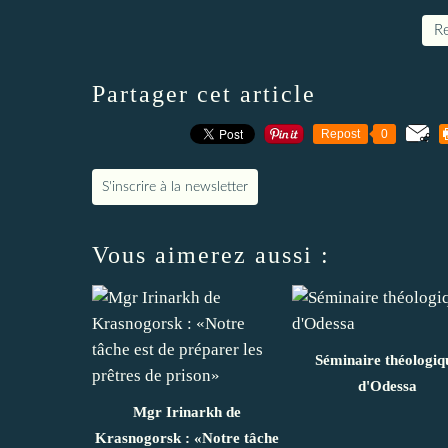
Re
Partager cet article
Repost
0
S'inscrire à la newsletter
Vous aimerez aussi :
Séminaire théologiq
d'Odessa
Mgr Irinarkh de
Krasnogorsk : «Notre tâche