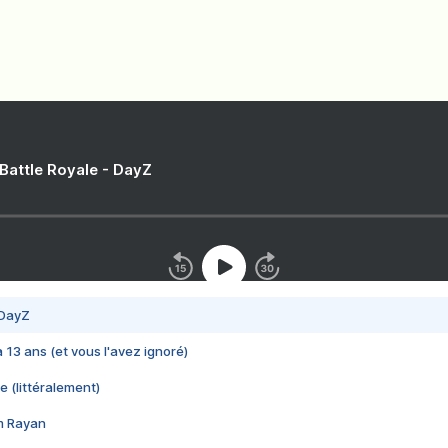
 Battle Royale - DayZ
 DayZ
 a 13 ans (et vous l'avez ignoré)
e (littéralement)
im Rayan