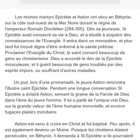
Les moines martyrs Epictète et Astion ont vécu en Bithynie,
sur la côte sud-ouest de la Mer Noire durant le règne de
l'empereur Romain Dioclétien (284-305). Dès sa jeunesse, St
Epictète avait consacré sa vie à Dieu, et a étudié à acquérir des
connaissances de l'Evangile. Il entra dans un monastère, et plus
tard fut trouvé digne d'être ordonné à la sainte prêtrise.
Proclamer l'Evangile du Christ, le saint converti beaucoup de
gens au christianisme. Dieu a accordé le don de la Epictète
miraculeuse, et il guérit beaucoup de gens troublés par des
esprits impurs, ou souffrant d'autres maladies.
Un jour, lors d'une promenade, le jeune Astion rencontra
l'illustre saint Épictète. Pendant une longue conversation St
Epictète a éclairé Astion, semant la graine de la Parole de Dieu
dans l'âme du jeune homme. Il lui a parlé de l'unique vrai Dieu,
sur la grande valeur de l'âme humaine immortelle, et environ
fugaces plaisirs mondains.
Astion est venu à croire en Christ et fut baptisé. Peu après, il
est également devenu un Moine. Puisque les chrétiens étaient
persécutés, en Bithynie, il demanda à St Epictète si ils pourraient