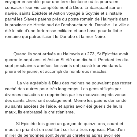
voyager ensemble pour une terre lointaine où ils pourraient
consacrer leur vie complètement à Dieu. Embarquant sur un
navire, saints Epictète et Astion voyagé à Scythie et s'installe
parmi les Slaves païens près du poste romain de Halmyris dans
la province de Histria sud de l'embouchure du Danube. La ville a
été le site d'une forteresse militaire et une base pour la flotte
romaine qui patrouillaient le Danube et la mer Noire.
Quand ils sont arrivés au Halmyris au 273, St Epictète avait
quarante-sept ans, et Astion St été que dix-huit. Pendant les dix-
sept prochaines années, les saints ont passé leur vie dans la
prière et le jeûne, et accompli de nombreux miracles.
La vie agréable à Dieu des moines ne pouvaient pas rester
caché des autres pour très longtemps. Les gens affligés par
diverses maladies ou opprimées par les mauvais esprits venus
des saints cherchant soulagement. Même les païens demandé
au saints ascètes de l'aide, et après avoir été guéris de leurs
maux, ils embrassé le christianisme.
St Epictète fois guéri un garçon de quinze ans, sourd et
muet en priant et en soufflant sur lui à trois reprises. Plus d'un
millier de personnes sont devenus chrétiens après avoir été