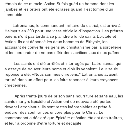
témoin de ce miracle. Astion St fois guéri un homme dont les
jambes et les orteils ont été écrasés quand il est tombé d'un
immeuble.
Latronianus, le commandant militaire du district, est arrivé à
Halmyris en 290 pour une visite officielle d'inspection. Les prêtres
païens n'ont pas tardé à se plaindre à lui de saints Epictète et
Astion. Ils ont dénoncé les deux hommes de Bithynie, les
accusant de convertir les gens au christianisme par la sorcellerie,
et les persuader de ne pas offrir des sacrifices aux dieux païens.
Les saints ont été arrêtés et interrogés par Latronianus, qui
a essayé de trouver leurs noms et d'où ils venaient. Leur seule
réponse a été: «Nous sommes chrétiens." Latronianus avaient
torturé dans un effort pour les faire renoncer à leurs croyances
chrétiennes.
Après trente jours de prison sans nourriture et sans eau, les
saints martyrs Epictète et Astion ont de nouveau été portée
devant Latronianus. Ils sont restés inébranlables et prête à
endurer des souffrances encore plus pour le Christ. Le
commandant a déclaré que Epictète et Astion étaient des traîtres,
et leur a ordonné d'être torturé et décapité.