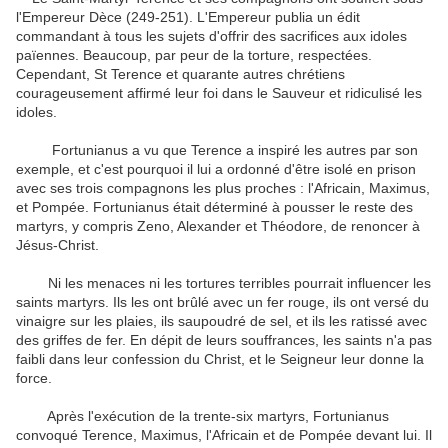
l'Empereur Dèce (249-251). L'Empereur publia un édit
commandant à tous les sujets d'offrir des sacrifices aux idoles
païennes. Beaucoup, par peur de la torture, respectées.
Cependant, St Terence et quarante autres chrétiens
courageusement affirmé leur foi dans le Sauveur et ridiculisé les
idoles.
Fortunianus a vu que Terence a inspiré les autres par son
exemple, et c'est pourquoi il lui a ordonné d'être isolé en prison
avec ses trois compagnons les plus proches : l'Africain, Maximus,
et Pompée. Fortunianus était déterminé à pousser le reste des
martyrs, y compris Zeno, Alexander et Théodore, de renoncer à
Jésus-Christ.
Ni les menaces ni les tortures terribles pourrait influencer les
saints martyrs. Ils les ont brûlé avec un fer rouge, ils ont versé du
vinaigre sur les plaies, ils saupoudré de sel, et ils les ratissé avec
des griffes de fer. En dépit de leurs souffrances, les saints n'a pas
faibli dans leur confession du Christ, et le Seigneur leur donne la
force.
Après l'exécution de la trente-six martyrs, Fortunianus
convoqué Terence, Maximus, l'Africain et de Pompée devant lui. Il