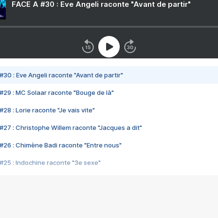
FACE A #30 : Eve Angeli raconte "Avant de partir"
#30 : Eve Angeli raconte "Avant de partir"
#29 : MC Solaar raconte "Bouge de là"
28 : Lorie raconte "Je vais vite"
#27 : Christophe Willem raconte "Jacques a dit"
#26 : Chimène Badi raconte "Entre nous"
#25 : Indochine raconte "3e sexe"
#24 : Zaho raconte "C'est chelou"
#23 : Patrick Bruel raconte "Au café des délices"
#22 : Kyo raconte "Le chemin"