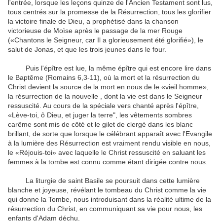
l'entrée, lorsque les leçons quinze de l'Ancien Testament sont lus,
tous centrés sur la promesse de la Résurrection, tous les glorifier
la victoire finale de Dieu, a prophétisé dans la chanson
victorieuse de Moïse après le passage de la mer Rouge
(«Chantons le Seigneur, car Il a glorieusement été glorifié»), le
salut de Jonas, et que les trois jeunes dans le four.
Puis l'épître est lue, la même épître qui est encore lire dans
le Baptême (Romains 6,3-11), où la mort et la résurrection du
Christ devient la source de la mort en nous de le «vieil homme»,
la résurrection de la nouvelle , dont la vie est dans le Seigneur
ressuscité. Au cours de la spéciale vers chanté après l'épître,
«Lève-toi, ô Dieu, et juger la terre", les vêtements sombres
carême sont mis de côté et le gilet de clergé dans les blanc
brillant, de sorte que lorsque le célébrant apparaît avec l'Evangile
à la lumière des Résurrection est vraiment rendu visible en nous,
le «Réjouis-toi» avec laquelle le Christ ressuscité en saluant les
femmes à la tombe est connu comme étant dirigée contre nous.
La liturgie de saint Basile se poursuit dans cette lumière
blanche et joyeuse, révélant le tombeau du Christ comme la vie
qui donne la Tombe, nous introduisant dans la réalité ultime de la
résurrection du Christ, en communiquant sa vie pour nous, les
enfants d'Adam déchu.