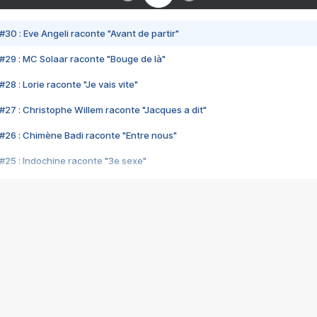
#30 : Eve Angeli raconte "Avant de partir"
#29 : MC Solaar raconte "Bouge de là"
28 : Lorie raconte "Je vais vite"
#27 : Christophe Willem raconte "Jacques a dit"
#26 : Chimène Badi raconte "Entre nous"
#25 : Indochine raconte "3e sexe"
#24 : Zaho raconte "C'est chelou"
#23 : Patrick Bruel raconte "Au café des délices"
#22 : Kyo raconte "Le chemin"
#21 : Nolwenn Leroy raconte "Cassé"
#20 : Patrick Hernandez raconte "Born to be alive"
#19 : Lorie raconte "Près de moi"