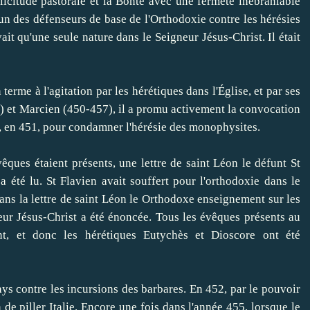
licitude pastorale et la Bonté avec une fermeté inébranlable
'un des défenseurs de base de l'Orthodoxie contre les hérésies
vait qu'une seule nature dans le Seigneur Jésus-Christ.
Il était
me à l'agitation par les hérétiques dans l'Église, et par ses
) et Marcien (450-457), il a promu activement la convocation
 en 451, pour condamner l'hérésie des monophysites.
s étaient présents, une lettre de saint Léon le défunt St
a été lu.
St Flavien avait souffert pour l'orthodoxie dans le
ans la lettre de saint Léon le Orthodoxe enseignement sur les
eur Jésus-Christ a été énoncée.
Tous les évêques présents au
nt, et donc les hérétiques Eutychès et Dioscore ont été
 contre les incursions des barbares.
En 452, par le pouvoir
de piller Italie.
Encore une fois dans l'année 455, lorsque le