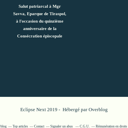
Salut patriarcal à Mgr
Savva, Eparque de Tiraspol,
à l'occasion du quinzième
anniversaire de la
Consécration épiscopale
Eclipse Next 2019 - Hébergé par
Overblog
rblog
Top articles
Contact
Signaler un abus
C.G.U.
Rémunération en droits 