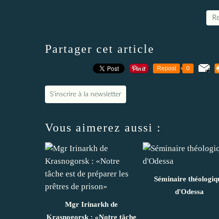
Re
Partager cet article
Repost
0
S'inscrire à la newsletter
Vous aimerez aussi :
Séminaire théologiq
d'Odessa
Mgr Irinarkh de
Krasnogorsk : «Notre tâche