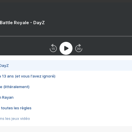
 Battle Royale - DayZ
 DayZ
 a 13 ans (et vous l'avez ignoré)
e (littéralement)
im Rayan
 toutes les règles
s les jeux vidéo
us choquant de Rockstar ? - Le scandale BULLY