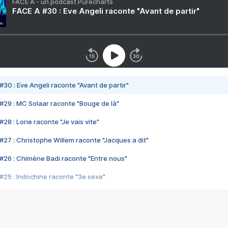
FACE A - un podcast Purecharts
FACE A #30 : Eve Angeli raconte "Avant de partir"
#30 : Eve Angeli raconte "Avant de partir"
#29 : MC Solaar raconte "Bouge de là"
28 : Lorie raconte "Je vais vite"
#27 : Christophe Willem raconte "Jacques a dit"
#26 : Chimène Badi raconte "Entre nous"
#25 : Indochine raconte "3e sexe"
#24 : Zaho raconte "C'est chelou"
#23 : Patrick Bruel raconte "Au café des délices"