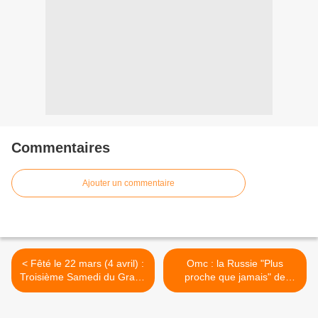
Commentaires
Ajouter un commentaire
< Fêté le 22 mars (4 avril) :
Omc : la Russie "Plus
Troisième Samedi du Grand
proche que jamais" de
Carême : Samedi de
l'adhésion (Ministre) >
Mémoire