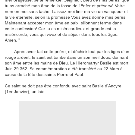
mer orageuse
.
Je te remercie
, Seigneur, Dieu
de mes pères
,
que
tu as
arraché
mon
âme de la fosse
de l'Enfer
et préservé
Votre
nom
en moi
sans tache
!
Laissez-moi finir
ma vie
un
vainqueur
et
la vie éternelle
, selon la promesse
Vous avez donné
mes pères
.
Maintenant
accepter
mon âme
en paix
,
sillonnent
ferme dans
cette confession
!
Car tu es
miséricordieux
et
grande est ta
miséricorde
,
vous qui vivez
et de séjour
dans tous
les
âges
.
Amen
.
"
Après avoir fait
cette prière
,
et
déchiré
tout
par les tiges
d'un
rouge ardent
, le saint
est tombé
dans un sommeil
doux,
donnant
son âme
entre les mains
de Dieu
.
Le
Hieromartyr
Basile
est mort
Juin
29
362
.
Sa
commémoration
a été transféré
au 22
Mars
à
cause de la
fête des saints Pierre
et
Paul
.
Ce saint
ne doit pas
être confondu avec
saint Basile
d'Ancyre
(
1er Janvier)
, un laïc
.