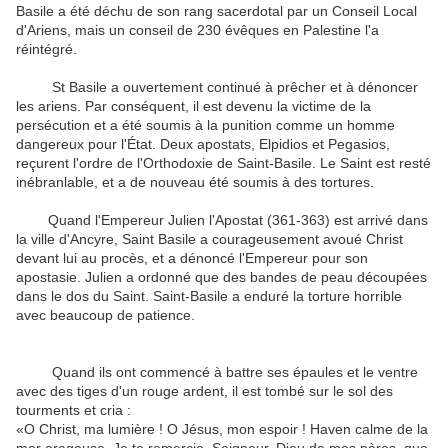
Basile
a été
déchu de
son rang
sacerdotal
par un Conseil
Local
d'
Ariens
,
mais
un conseil
de 230
évêques
en Palestine
l'a
réintégré
.
St
Basile
a ouvertement
continué à
prêcher
et à dénoncer
les ariens
.
Par conséquent
,
il est devenu
la victime
de la
persécution
et
a été soumis à
la punition comme
un homme
dangereux pour l'État
.
Deux
apostats
,
Elpidios
et
Pegasios
,
reçurent l'ordre de l'Orthodoxie de
Saint-Basile
.
Le Saint
est resté
inébranlable
,
et
a de nouveau été
soumis
à des tortures
.
Quand l'Empereur
Julien l'Apostat
(
361-363
)
est arrivé
dans
la ville
d'Ancyre
,
Saint Basile a
courageusement
avoué
Christ
devant lui
au procès
,
et
a dénoncé
l'Empereur
pour
son
apostasie
.
Julien
a ordonné que
des bandes de
peau
découpées
dans
le dos du
Saint
.
Saint-Basile
a enduré la
torture
horrible
avec beaucoup de patience
.
Quand ils
ont commencé à
battre
ses épaules
et le ventre
avec des tiges
d'un rouge ardent
,
il est tombé
sur le sol
des
tourments
et
cria :
«
O
Christ
,
ma
lumière !
O
Jésus, mon
espoir
!
Haven
calme
de
la