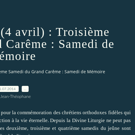
(4 avril) : Troisième
 Carême : Samedi de
émoire
roisième Samedi du Grand Carême : Samedi de Mémoire
1.07.2014
…
 Jean-Théophane
pour
la commémoration
des chrétiens orthodoxes
fidèles
qui
ction
à la vie éternelle
.
Depuis
la Divine Liturgie
ne peut pas
les deuxième
,
troisième et quatrième
samedis
du jeûne
sont