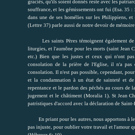
graciés
,
qu'ils soient
donnés
reste
avec les
patriar
souffrance
,
et les gémissements
ont
fui
(Esa.
35
:
dans
une de ses homélies
sur
les Philippiens
,
et
(
Lettre
37
)
parle aussi
de notre
devoir de mémoire
Les
saints Pères
témoignent également de
liturgies
,
et
l'aumône
pour les morts
(
saint Jean 
etc.)
Bien que
les justes
et
ceux qui n'ont pas
consolation
de
la prière de
l'Eglise
, il
n'a pas 
consolation
.
Il n'est pas possible
,
cependant,
pour
et la condamnation
à un état
de sainteté et de
repentance
et
le pardon des péchés
au cours de l
jugement
et le châtiment
(
Moralia
1
)
.
St
Jean Ch
patristiques
d'accord avec
la déclaration de
Saint-
En priant
pour les autres,
nous apportons
à l
pas
injuste,
pour oublier
votre travail
et l'amour q
(Hébreux
6
:
10)
.