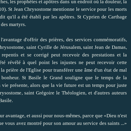
ches
, les prophètes et
apôtres
dans
un endroit où
la douleur
, la
10)
.
St
Jean Chrysostome
mentionne
le service
pour les morts
dit qu'il
a été établi
par les apôtres
.
St
Cyprien de Carthage
des martyrs
.
l'avantage d'offrir
des prières, des
services commémoratifs
,
Chrysostome
,
saint Cyrille
de Jérusalem
,
saint Jean de
Damas
,
repentis
et
se
corrigé
peut
recevoir des prestations
et la
été révélé
à quel point
les injustes
ne peut
recevoir cette
la prière de
l'Eglise
pour transférer
une âme
d'un état de
mal
bonheur
.
St
Basile le Grand
souligne
que le temps
de la
a
vie présente
, alors que
la vie future
est
un
temps
pour
juste
rysostome
,
saint Grégoire
le Théologien
,
et d'autres
auteurs
Basile
.
eur avantage
,
et aussi pour
nous-mêmes,
parce que «
Dieu n'est
ue
vous avez montré
pour son amour
au service des
saints
...
»