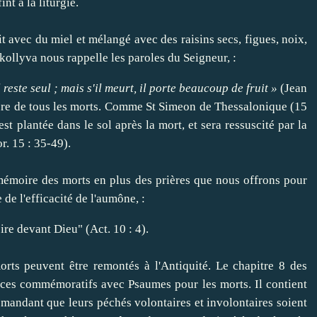
int à
la liturgie
.
it
avec du miel
et
mélangé
avec des raisins secs
, figues,
noix,
kollyva
nous rappelle les
paroles du Seigneur
,
:
il reste seul ;
mais s'il meurt
, il
porte beaucoup de fruit
»
(
Jean
ure
de tous les morts
.
Comme
St
Simeon
de Thessalonique
(15
est
plantée dans le sol
après la mort,
et sera
ressuscité
par
la
or
.
15 : 35-49
)
.
mémoire
des morts
en plus des
prières que nous
offrons
pour
e de
l'efficacité
de l'aumône
,
:
re devant
Dieu
"
(Act.
10 : 4)
.
orts
peuvent être
remontés
à l'Antiquité
.
Le chapitre
8
des
ices commémoratifs
avec
Psaumes
pour les morts
.
Il contient
emandant
que leurs péchés
volontaires et involontaires
soient