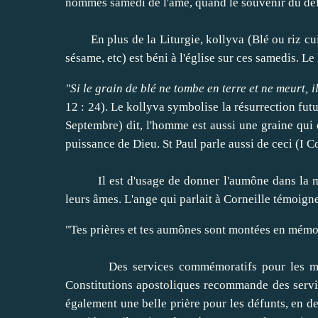
nommés
samedi de l'
âme
, quand
l
e souvenir
du déf
En plus de
la Liturgie
,
kollyva
(
Blé ou riz
cu
sésame
, etc
)
est béni
à l'église
sur
ces samedis
.
Le
"
Si le grain de
blé ne tombe en
terre et ne meurt
, 
12 : 24
)
.
Le
kollyva
symbolise
la résurrection fut
Septembre
)
dit
,
l'homme est aussi
une graine
qui 
puissance de Dieu
.
St
Paul
parle aussi
de ceci
(
I C
Il est d'usage
de donner l'aumône
dans la 
leurs âmes
.
L'ange
qui parlait
à Corneille
témoign
"
Tes prières et tes
aumônes sont montées
en
mémoi
Des services commémoratifs
pour les m
Constitutions apostoliques
recommande
des
serv
également
une belle prière
pour les défunts
, en d