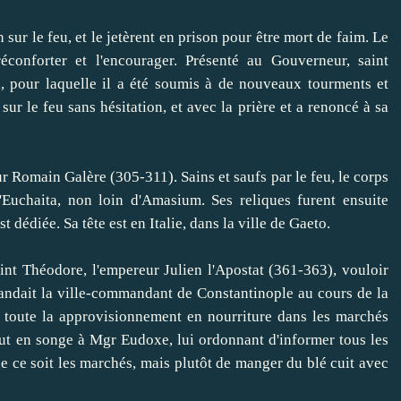
ur le feu, et le jetèrent en prison pour être mort de faim.
Le
éconforter et l'encourager.
Présenté au Gouverneur, saint
, pour laquelle il a été soumis à de nouveaux tourments et
r le feu sans hésitation, et avec la prière et a renoncé à sa
ur Romain Galère (305-311).
Sains et saufs par le feu, le corps
d'Euchaita, non loin d'Amasium.
Ses reliques furent ensuite
st dédiée.
Sa tête est en Italie, dans la ville de Gaeto.
t Théodore, l'empereur Julien l'Apostat (361-363), vouloir
andait la ville-commandant de Constantinople au cours de la
toute la
approvisionnement en nourriture dans les marchés
ut en songe à Mgr Eudoxe, lui ordonnant d'informer tous les
e ce soit les marchés, mais plutôt de manger du blé cuit avec