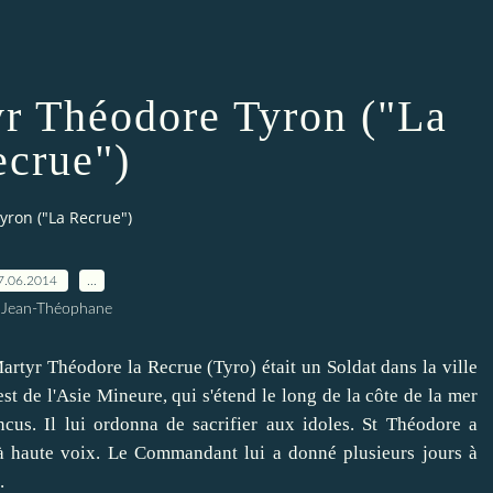
yr Théodore Tyron ("La
crue")
yron ("La Recrue")
7.06.2014
…
 Jean-Théophane
yr Théodore la Recrue (Tyro) était un Soldat dans la ville
t de l'Asie Mineure, qui s'étend le long de la côte de la mer
ncus
.
Il lui ordonna de sacrifier aux idoles.
St Théodore a
à haute voix.
Le Commandant lui a donné plusieurs jours à
.