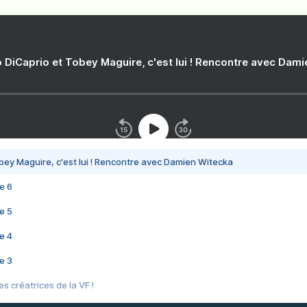
 DiCaprio et Tobey Maguire, c'est lui ! Rencontre avec Dam
bey Maguire, c'est lui ! Rencontre avec Damien Witecka
e 6
e 5
e 4
e 3
s créatrices de la VF !