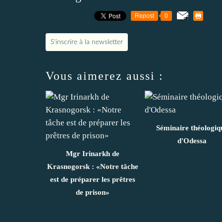
Repost
0
S'inscrire à la newsletter
Vous aimerez aussi :
Séminaire théologiq
d'Odessa
Mgr Irinarkh de
Krasnogorsk : «Notre tâche
est de préparer les prêtres
de prison»