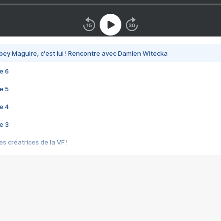
bey Maguire, c'est lui ! Rencontre avec Damien Witecka
e 6
e 5
e 4
e 3
s créatrices de la VF !
e 2
e 1
e Mektoub My Love arrive enfin ! Rencontre avec Shaïn Boumedine et Sal
i : après Toni en famille