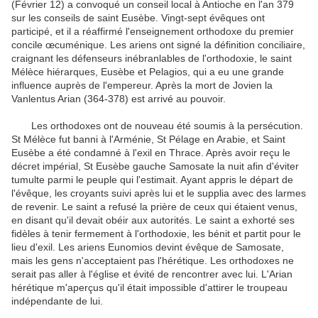
(Février 12) a convoqué un conseil local à Antioche en l'an 379
sur les conseils de saint Eusèbe.
Vingt-sept évêques ont
participé, et il a réaffirmé l'enseignement orthodoxe du premier
concile œcuménique.
Les ariens ont signé la définition conciliaire,
craignant les défenseurs inébranlables de l'orthodoxie, le saint
Mélèce hiérarques, Eusèbe et Pelagios, qui a eu une grande
influence auprès de l'empereur.
Après la mort de Jovien la
Vanlentus Arian (364-378) est arrivé au pouvoir.
Les orthodoxes ont de nouveau été soumis à la persécution.
St Mélèce fut banni à l'Arménie, St Pélage en Arabie, et Saint
Eusèbe a été condamné à l'exil en Thrace.
Après avoir reçu le
décret impérial, St Eusèbe gauche Samosate la nuit afin d'éviter
tumulte parmi le peuple qui l'estimait.
Ayant appris le départ de
l'évêque, les croyants suivi après lui et le supplia avec des larmes
de revenir.
Le saint a refusé la prière de ceux qui étaient venus,
en disant qu'il devait obéir aux autorités.
Le saint a exhorté ses
fidèles à tenir fermement à l'orthodoxie, les bénit et partit pour le
lieu d'exil.
Les ariens Eunomios devint évêque de Samosate,
mais les gens n'acceptaient pas l'hérétique.
Les orthodoxes ne
serait pas aller à l'église et évité de rencontrer avec lui.
L'Arian
hérétique m'aperçus qu'il était impossible d'attirer le troupeau
indépendante de lui.