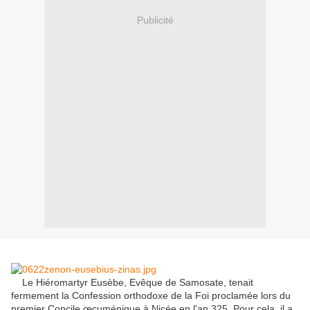
Publicité
Le Hiéromartyr Eusèbe, Evêque de Samosate, tenait
fermement la Confession orthodoxe de la Foi proclamée lors du
premier Concile œcuménique à Nicée en l'an 325.
Pour cela, il a