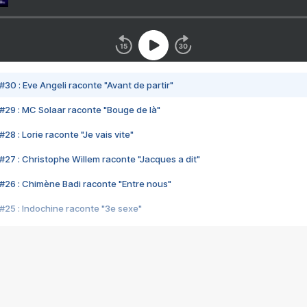
#30 : Eve Angeli raconte "Avant de partir"
#29 : MC Solaar raconte "Bouge de là"
28 : Lorie raconte "Je vais vite"
#27 : Christophe Willem raconte "Jacques a dit"
#26 : Chimène Badi raconte "Entre nous"
#25 : Indochine raconte "3e sexe"
#24 : Zaho raconte "C'est chelou"
#23 : Patrick Bruel raconte "Au café des délices"
#22 : Kyo raconte "Le chemin"