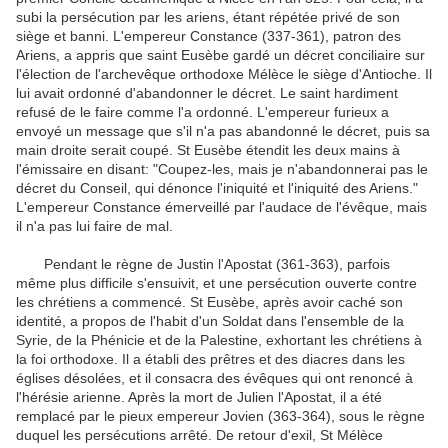
subi la persécution par les ariens, étant répétée privé de son
siège et banni.
L'empereur Constance (337-361), patron des
Ariens, a appris que saint Eusèbe gardé un décret conciliaire sur
l'élection de l'archevêque orthodoxe Mélèce le siège d'Antioche.
Il
lui avait ordonné d'abandonner le décret.
Le saint hardiment
refusé de le faire comme l'a ordonné.
L'empereur furieux a
envoyé un message que s'il n'a pas abandonné le décret, puis sa
main droite serait coupé.
St Eusèbe étendit les deux mains à
l'émissaire en disant: "Coupez-les, mais je n'abandonnerai pas le
décret du Conseil, qui dénonce l'iniquité et l'iniquité des Ariens."
L'empereur Constance émerveillé par l'audace de l'évêque, mais
il n'a pas lui faire de mal.
Pendant le règne de Justin l'Apostat (361-363), parfois
même plus difficile s'ensuivit, et une persécution ouverte contre
les chrétiens a commencé.
St Eusèbe, après avoir caché son
identité, a propos de l'habit d'un Soldat dans l'ensemble de la
Syrie, de la Phénicie et de la Palestine, exhortant les chrétiens à
la foi orthodoxe.
Il a établi des prêtres et des diacres dans les
églises désolées, et il consacra des évêques qui ont renoncé à
l'hérésie arienne.
Après la mort de Julien l'Apostat, il a été
remplacé par le pieux empereur Jovien (363-364), sous le règne
duquel les persécutions arrêté.
De retour d'exil, St Mélèce