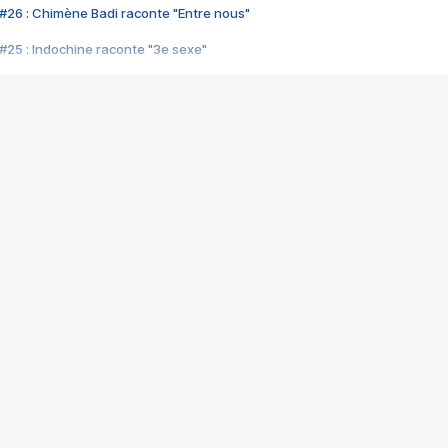
#26 : Chimène Badi raconte "Entre nous"
#25 : Indochine raconte "3e sexe"
#24 : Zaho raconte "C'est chelou"
#23 : Patrick Bruel raconte "Au café des délices"
#22 : Kyo raconte "Le chemin"
#21 : Nolwenn Leroy raconte "Cassé"
#20 : Patrick Hernandez raconte "Born to be alive"
#19 : Lorie raconte "Près de moi"
#18 : Michael Jones raconte "A nos actes manqués" (avec Jean-Jacque
#17 : Khaled raconte "Aïcha"
#16 : Corneille raconte "Parce qu'on vient de loin"
#15 : Indochine raconte "L'aventurier"
14 : Lorie raconte "Sur un air latino"