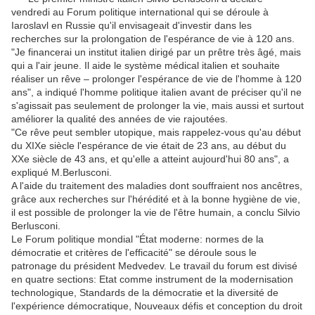
vendredi au Forum politique international qui se déroule à
Iaroslavl en Russie qu'il envisageait d'investir dans les
recherches sur la prolongation de l'espérance de vie à 120 ans.
"Je financerai un institut italien dirigé par un prêtre très âgé, mais
qui a l'air jeune. Il aide le système médical italien et souhaite
réaliser un rêve – prolonger l'espérance de vie de l'homme à 120
ans", a indiqué l'homme politique italien avant de préciser qu'il ne
s'agissait pas seulement de prolonger la vie, mais aussi et surtout
améliorer la qualité des années de vie rajoutées.
"Ce rêve peut sembler utopique, mais rappelez-vous qu'au début
du XIXe siècle l'espérance de vie était de 23 ans, au début du
XXe siècle de 43 ans, et qu'elle a atteint aujourd'hui 80 ans", a
expliqué M.Berlusconi.
A l'aide du traitement des maladies dont souffraient nos ancêtres,
grâce aux recherches sur l'hérédité et à la bonne hygiène de vie,
il est possible de prolonger la vie de l'être humain, a conclu Silvio
Berlusconi.
Le Forum politique mondial "État moderne: normes de la
démocratie et critères de l'efficacité" se déroule sous le
patronage du président Medvedev. Le travail du forum est divisé
en quatre sections: Etat comme instrument de la modernisation
technologique, Standards de la démocratie et la diversité de
l'expérience démocratique, Nouveaux défis et conception du droit