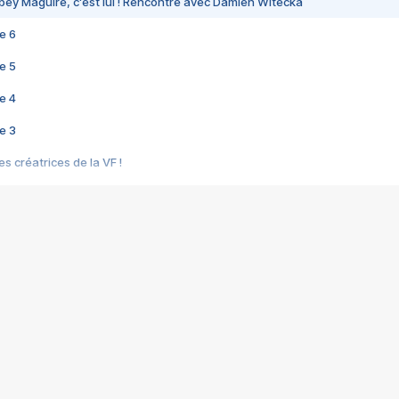
bey Maguire, c'est lui ! Rencontre avec Damien Witecka
e 6
e 5
e 4
e 3
s créatrices de la VF !
e 2
e 1
e Mektoub My Love arrive enfin ! Rencontre avec Shaïn Boumedine et Sal
i : après Toni en famille
elle réalise le bouleversant Dites lui que je l'aime
ais ! Rencontre autour de Vie privée de Rebecca Zlotowski
 de Marguerite, Grave... Rencontre avec Ella Rumpf