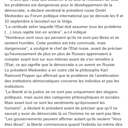
les problèmes est dangereuse pour le développement de la
démocratie, a déclaré vendredi le président russe Dmitri
Medvedev au Forum politique international qui se déroule les 9 et
10 septembre à Iaroslavl sur la Volga.
"La certitude selon laquelle l'Etat doit assumer tous les problème
(…) nous rejette loin en arrière", a-t-il indiqué.
"Nombreux sont ceux qui pensent qu'ils ne sont pas libres et se
sentent humiliés. Cette position est très commode, mais
dangereuse", a souligné le chef de l'Etat russe, avant de préciser
qu'heureusement de plus en plus de Russes apprenaient à
compter avant tout sur eux-mêmes avant de s'en remettre à
l'Etat, ce qui signifie que la démocratie a un avenir en Russie.
Le président Medvedev a en outre cité le philosophe Karl
Raimund Popper qui affirmait que le problème de l'amélioration
des institutions démocratiques concerne les individus et pas les
institutions.
"La liberté et la justice se ne sont pas uniquement des slogans
politiques, mais aussi des catégories philosophiques et sociales.
Mais avant tout ce sont les sentiments qu'éprouvent les
humains", a déclaré le président avant de préciser que qu'il ne
saurait y avoir de démocratie là où l'homme ne se sent pas libre.
"Les gouvernements peuvent affirmer autant qu'ils veulent "Vous
êtes libres", la liberté commencera quand l'individu lui-même dira