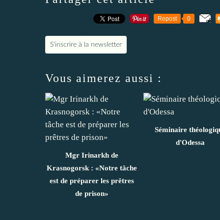
Repost
0
S'inscrire à la newsletter
Vous aimerez aussi :
Séminaire théologiq
d'Odessa
Mgr Irinarkh de
Krasnogorsk : «Notre tâche
est de préparer les prêtres
de prison»