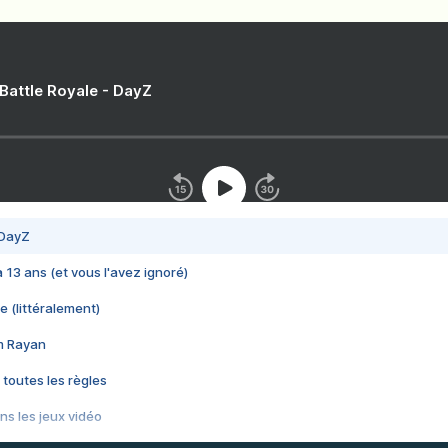
 Battle Royale - DayZ
 DayZ
 a 13 ans (et vous l'avez ignoré)
e (littéralement)
im Rayan
 toutes les règles
s les jeux vidéo