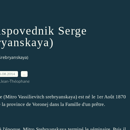
spovednik Serge
ryanskaya)
Srebryanskaya)
6.08.2014
…
 Jean-Théophane
itro Vassilievitch srebryanskaya) est né le 1er Août 1870
 la province de Voronej dans la Famille d'un prêtre.
à l'époque, Mitro Srebryanskaya terminé le séminaire.
Puis il