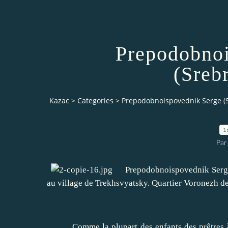
Prepodobnoi
(Sreb
Kazac
>
Categories
>
Prepodobnoispovednik Serge (
1
Par
Prepodobnoispovednik Serge (M
au village de Trekhsvyatsky.
Quartier Voronezh de
Comme la plupart des enfants des prêtres 