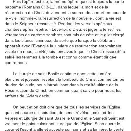
Puis
l'épître
est lue
,
la
même épître
qui est
toujours
lu
par le
baptême
(
Romains
6
:
3-11
)
,
dans lequel
la mort
et de la
résurrection
du Christ
deviennent
la source
de
la mort
en nous
de
le «vieil homme
»,
la résurrection
de la nouvelle
,
dont la vie
est
dans le Seigneur ressuscité
.
Pendant les
versets
spéciaux
chantées
après
l'épître
,
«Lève-toi
, ô Dieu
,
et
juger la terre
,
"
les
vêtements
de
carême
sombres
sont mis de côté
et
le gilet
clergé
dans
les blancs
lumineux
,
de sorte que lorsque
le célébrant
apparaît avec
l'Evangile
la lumière
de
résurrection
est
vraiment
visible
en nous,
la
«
Réjouis-toi
» avec lequel
le Christ ressuscité
a
salué les
femmes
à
la tombe
est
connu
comme étant dirigée
contre nous.
La liturgie
de saint Basile
continue
dans
cette lumière
blanche
et joyeuse
, révélant
le tombeau
du Christ comme
tombe
du don de la vie
,
nous
introduisant dans
la réalité ultime
de la
Résurrection du
Christ
, en communiquant
sa vie pour
nous
,
les
enfants de
l'Adam déchu
.
On peut et on
doit dire
que
de tous les services
de l'Église
qui sont
source d'inspiration
,
de sens
, révélant
, celui-ci
:
les
Vêpres
et
Liturgie
de
saint Basile le Grand
et
le Samedi Saint
est
vraiment
le point culminant
liturgique de l'Église
.
Si
on ouvre
le
cœur
et l'esprit
à elle
et
accepte
son sens et sa
lumière
,
la vérité