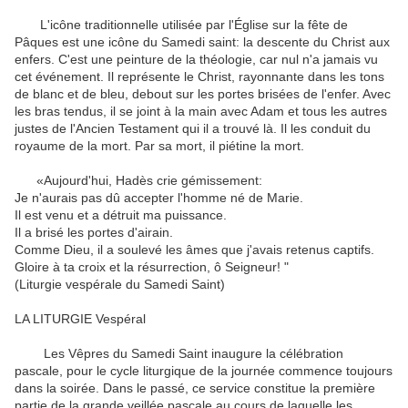
L'icône
traditionnelle utilisée
par l'Église
sur
la fête de
Pâques
est
une icône
du Samedi saint
:
la descente du Christ
aux
enfers
.
C'est une peinture
de la théologie
, car nul
n'a jamais vu
cet événement
.
Il
représente le Christ
,
rayonnante
dans les tons
de blanc et de
bleu,
debout sur
les
portes
brisées
de l'enfer
.
Avec
les bras tendus
, il
se joint à
la main avec
Adam
et
tous les autres
justes
de l'Ancien Testament
qui il
a
trouvé là
.
Il
les conduit
du
royaume de
la mort.
Par
sa mort, il
piétine
la mort.
«Aujourd'hui,
Hadès
crie
gémissement
:
Je
n'aurais pas dû accepter
l'homme né
de Marie
.
Il est venu
et
a détruit ma
puissance
.
Il a brisé
les portes d'airain
.
Comme
Dieu, il
a soulevé les
âmes
que j'avais
retenus captifs
.
Gloire à
ta
croix et la résurrection
, ô
Seigneur
!
"
(
Liturgie
vespérale
du Samedi Saint
)
LA
LITURGIE
Vespéral
Les
Vêpres
du Samedi Saint
inaugure
la célébration
pascale
,
pour le cycle
liturgique
de la journée
commence toujours
dans la soirée
.
Dans le passé
,
ce service
constitue
la première
partie de
la
grande veillée
pascale
au cours de laquelle
les