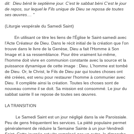
dit
:
Dieu
bénit le septième jour
.
C'est le
sabbat
béni
C'est le
jour
de repos
,
sur lequel le
Fils unique
de Dieu
se reposa de
toutes
ses œuvre
s
....
"
(
Liturgie
vespérale
du Samedi Saint
)
En utilisant ce
titre
les
liens
de l'Église
le Saint-
samedi
avec
l'Acte Créateur
de Dieu
.
Dans le récit
initial de la création
que l'on
trouve
dans le
livre de la Genèse
,
Dieu
a fait l'Homme
à Son
Image
et à sa ressemblance
.
Pour être
vraiment lui-même
,
l'homme
doit vivre
en communion constante avec
la
source et la
puissance
dynamique
de cette image
:
Dieu
.
L'homme
est tombé
de
Dieu
.
Or, le Christ
,
le Fils de Dieu
par qui toutes
choses ont
été créées
,
est venu
pour restaurer
l'homme à communier
avec
Dieu
.
Il complète
ainsi la création
.
Toutes les choses sont
de
nouveau
comme il se doit
.
Sa mission
est
consommé
.
Le jour du
sabbat
sainte
Il
se repose de
toutes ses œuvres
.
LA TRANSITION
Le Samedi Saint est
un
jour
négligé
dans la vie Paroissiale
.
Peu de gens
fréquentent
les
services
.
La piété populaire
permet
généralement de réduire
la Semaine Sainte
à un jour
-
Vendredi