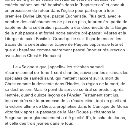
catéchumènes
ont été baptisés
dans le
"
baptisterion
"
et
conduit
en procession
de retour
dans l'église
pour participer à
leur
première
Divine Liturgie
,
pascal
Eucharistie
.
Plus tard, avec
le
nombre
des catéchumènes
de plus en plus
,
la première partie
de
baptême de
la célébration
pascale
a été déconnecté de
la liturgie
de la nuit
pascale
et
formé
notre service
pré-
pascal
:
Vêpres
et
la
Liturgie
de
saint Basile le Grand
qui le suit
.
Il garde
encore les
traces
de la célébration
anticipée
de Pâques
baptismale
fête
et
que
du baptême
comme
sacrement
pascal
(
mort
et
résurrection
avec
Jésus
Christ
6
-
Romains
)
.
Le
«Seigneur
que j'appelle«
les
stichiras
samedi
résurrectionnel
de
Tone
1
sont chantés
,
suivie
par les
stichiras
les
spéciales
de
samedi saint
,
qui
mettent l'accent sur
la mort du
Christ
comme
la descente
dans l'Hadès
,
la région
de la mort
,
de
sa destruction
.
Mais le point de
service
central
se produit
après
l'entrée
,
quand
quinze
leçons
de l'Ancien Testament
sont lus
,
tous centrés
sur
la promesse
de la résurrection
,
tout
en glorifiant
la
victoire
ultime
de Dieu
, a prophétisé
dans le Cantique
de Moïse
victorieux
après le passage
de
la Mer Rouge
(«
chantons
le
Seigneur
,
pour
glorieusement
a
été glorifié
Il
"
)
,
le salut
de Jonas
,
et
celle des
trois jeunes
dans le four
.