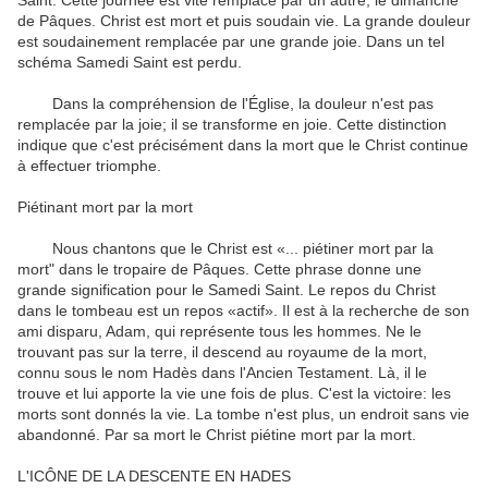
Saint
.
Cette journée est
vite
remplacé par un autre
,
le dimanche
de Pâques
.
Christ
est mort
et puis soudain
vie.
La grande douleur
est soudainement
remplacée par
une grande joie
.
Dans un tel
schéma
Samedi Saint
est perdu
.
Dans
la
compréhension de l'Église
,
la douleur
n'est pas
remplacée
par la joie
;
il se transforme en
joie
.
Cette distinction
indique
que c'est précisément
dans
la mort
que le Christ continue
à
effectuer
triomphe
.
Piétinant
mort par la mort
Nous chantons
que le Christ
est
«
...
piétiner
mort par la
mort
"
dans le
tropaire
de
Pâques
.
Cette phrase
donne
une
grande signification
pour
le Samedi Saint
.
Le repos
du Christ
dans le tombeau
est un
repos
«actif»
.
Il
est
à la recherche
de son
ami disparu
,
Adam
,
qui
représente
tous les hommes
.
Ne le
trouvant pas
sur la terre
,
il descend
au
royaume de la mort
,
connu sous le nom
Hadès
dans l'Ancien Testament
.
Là, il
le
trouve
et
lui
apporte la vie
une fois de plus
.
C'est
la victoire
:
les
morts
sont donnés
la vie
.
La tombe
n'est plus
,
un endroit
sans vie
abandonné
.
Par sa mort
le Christ
piétine
mort par la mort
.
L'ICÔNE
DE
LA DESCENTE
EN
HADES