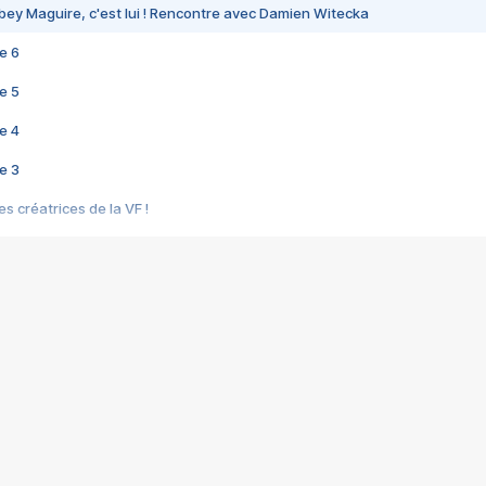
bey Maguire, c'est lui ! Rencontre avec Damien Witecka
e 6
e 5
e 4
e 3
s créatrices de la VF !
e 2
e 1
e Mektoub My Love arrive enfin ! Rencontre avec Shaïn Boumedine et Sal
i : après Toni en famille
elle réalise le bouleversant Dites lui que je l'aime
ais ! Rencontre autour de Vie privée de Rebecca Zlotowski
 de Marguerite, Grave... Rencontre avec Ella Rumpf