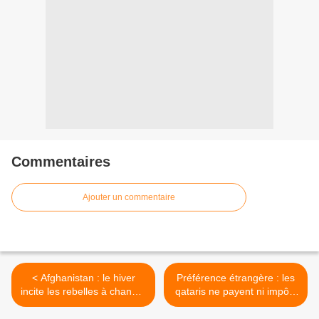
Commentaires
Ajouter un commentaire
< Afghanistan : le hiver
Préférence étrangère : les
incite les rebelles à changer
qataris ne payent ni impôts
de camp (Police)
sur les dividendes, ni Isf, ni
plus values >