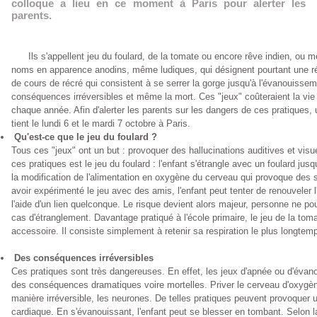
colloque a lieu en ce moment à Paris pour alerter les
parents.
Ils s'appellent jeu du foulard, de la tomate ou encore rêve indien, ou m
noms en apparence anodins, même ludiques, qui désignent pourtant une ré
de cours de récré qui consistent à se serrer la gorge jusqu'à l'évanouisse
conséquences irréversibles et même la mort. Ces "jeux" coûteraient la vie 
chaque année. Afin d'alerter les parents sur les dangers de ces pratiques, 
tient le lundi 6 et le mardi 7 octobre à Paris.
Qu'est-ce que le jeu du foulard ?
Tous ces "jeux" ont un but : provoquer des hallucinations auditives et visu
ces pratiques est le jeu du foulard : l'enfant s'étrangle avec un foulard jus
la modification de l'alimentation en oxygène du cerveau qui provoque des 
avoir expérimenté le jeu avec des amis, l'enfant peut tenter de renouveler l
l'aide d'un lien quelconque. Le risque devient alors majeur, personne ne po
cas d'étranglement. Davantage pratiqué à l'école primaire, le jeu de la tom
accessoire. Il consiste simplement à retenir sa respiration le plus longtem
Des conséquences irréversibles
Ces pratiques sont très dangereuses. En effet, les jeux d'apnée ou d'éva
des conséquences dramatiques voire mortelles. Priver le cerveau d'oxyg
manière irréversible, les neurones. De telles pratiques peuvent provoquer 
cardiaque. En s'évanouissant, l'enfant peut se blesser en tombant. Selon l