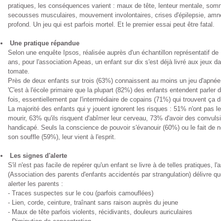
pratiques, les conséquences varient : maux de tête, lenteur mentale, som
secousses musculaires, mouvement involontaires, crises d'épilepsie, am
profond. Un jeu qui est parfois mortel. Et le premier essai peut être fatal.
Une pratique répandue
Selon une enquête Ipsos, réalisée auprès d'un échantillon représentatif de
ans, pour l'association Apeas, un enfant sur dix s'est déjà livré aux jeux d
tomate.
Près de deux enfants sur trois (63%) connaissent au moins un jeu d'apné
'C'est à l'école primaire que la plupart (82%) des enfants entendent parler 
fois, essentiellement par l'intermédiaire de copains (71%) qui trouvent ça dr
La majorité des enfants qui y jouent ignorent les risques : 51% n'ont pas le
mourir, 63% qu'ils risquent d'abîmer leur cerveau, 73% d'avoir des convuls
handicapé. Seuls la conscience de pouvoir s'évanouir (60%) ou le fait de n
son souffle (59%), leur vient à l'esprit.
Les signes d'alerte
S'il n'est pas facile de repérer qu'un enfant se livre à de telles pratiques, l
(Association des parents d'enfants accidentés par strangulation) délivre q
alerter les parents :
- Traces suspectes sur le cou (parfois camouflées)
- Lien, corde, ceinture, traînant sans raison auprès du jeune
- Maux de tête parfois violents, récidivants, douleurs auriculaires