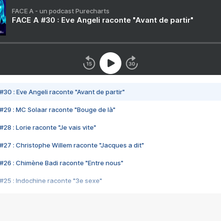
FACE A - un podcast Purecharts
FACE A #30 : Eve Angeli raconte "Avant de partir"
#30 : Eve Angeli raconte "Avant de partir"
#29 : MC Solaar raconte "Bouge de là"
28 : Lorie raconte "Je vais vite"
#27 : Christophe Willem raconte "Jacques a dit"
#26 : Chimène Badi raconte "Entre nous"
#25 : Indochine raconte "3e sexe"
#24 : Zaho raconte "C'est chelou"
#23 : Patrick Bruel raconte "Au café des délices"