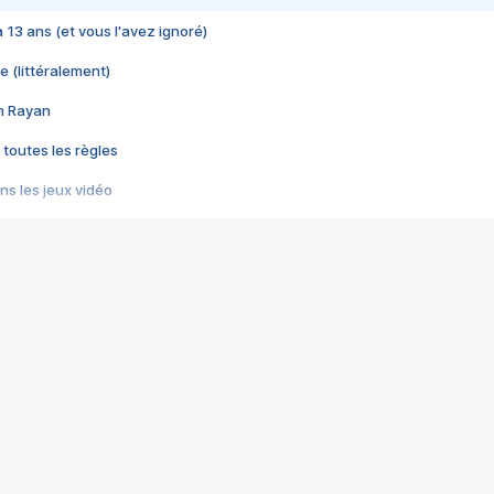
 a 13 ans (et vous l'avez ignoré)
e (littéralement)
im Rayan
 toutes les règles
s les jeux vidéo
us choquant de Rockstar ? - Le scandale BULLY
e plus moche de Steam
du RÊVE tourne au CAUCHEMAR
pendant 8 heures
it… à tort
umiliés par un jeu vidéo
ire - Final Fantasy 8