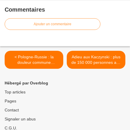
Commentaires
Ajouter un commentaire
< Pologne-Russie : la
Adieu aux Kaczynski : plus
douleur commune
de 150 000 personnes aux
déterminante dans les
funérailles (Tv) >
rapports bilatéraux
(Leaders)
Hébergé par Overblog
Top articles
Pages
Contact
Signaler un abus
C.G.U.