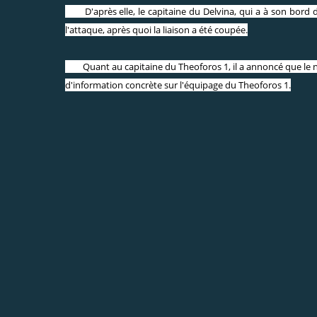
D'après elle, le capitaine du Delvina, qui a à son bord d
l'attaque, après quoi la liaison a été coupée.
Quant au capitaine du Theoforos 1, il a annoncé que le na
d'information concrète sur l'équipage du Theoforos 1.