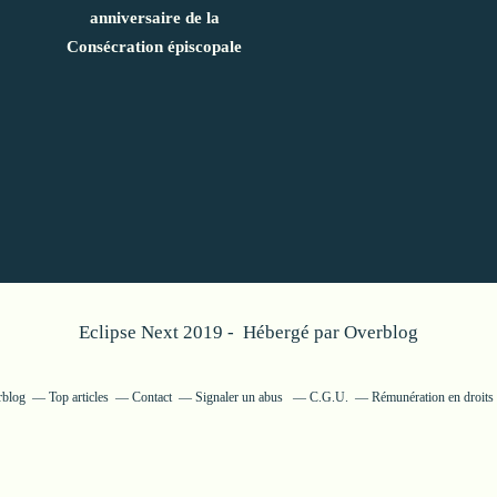
anniversaire de la
Consécration épiscopale
Eclipse Next 2019 - Hébergé par
Overblog
rblog
Top articles
Contact
Signaler un abus
C.G.U.
Rémunération en droits 