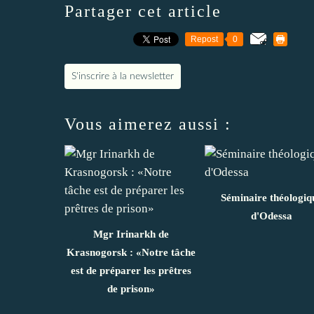
Partager cet article
Repost
0
S'inscrire à la newsletter
Vous aimerez aussi :
Séminaire théologiq
d'Odessa
Mgr Irinarkh de
Krasnogorsk : «Notre tâche
est de préparer les prêtres
de prison»