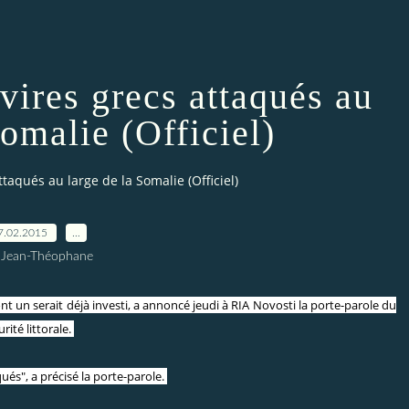
avires grecs attaqués au
Somalie (Officiel)
ttaqués au large de la Somalie (Officiel)
7.02.2015
…
 Jean-Théophane
un serait déjà investi, a annoncé jeudi à RIA Novosti la porte-parole du
ité littorale.
ués", a précisé la porte-parole.