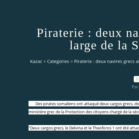
Piraterie : deux n
large de la 
Kazac
>
Categories
>
Piraterie : deux navires grecs a
1
Par
Des pirates somaliens ont attaqué deux cargos grecs, dont 
ministère grec de la Protection des citoyens chargé de la sécur
"Deux cargos grecs, le Delvina et le Theoforos 1 ont été attaq