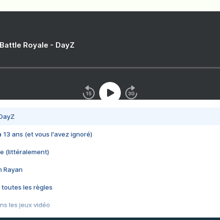
 Battle Royale - DayZ
 DayZ
 a 13 ans (et vous l'avez ignoré)
e (littéralement)
im Rayan
 toutes les règles
s les jeux vidéo