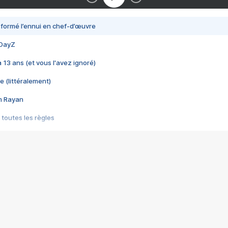
nsformé l’ennui en chef-d’œuvre
 DayZ
 a 13 ans (et vous l'avez ignoré)
e (littéralement)
im Rayan
 toutes les règles
s les jeux vidéo
us choquant de Rockstar ? - Le scandale BULLY
e plus moche de Steam
du RÊVE tourne au CAUCHEMAR
pendant 8 heures
it… à tort