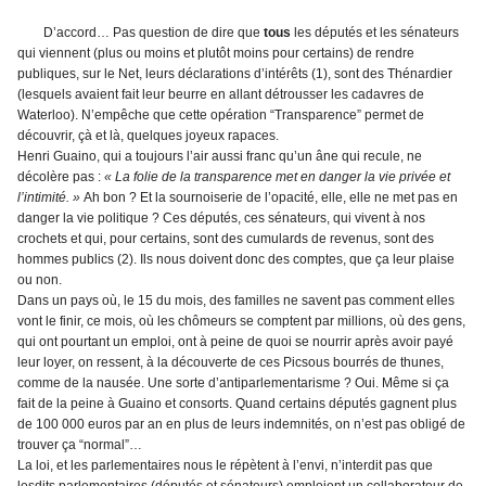
D’accord… Pas question de dire que
tous
les députés et les sénateurs
qui viennent (plus ou moins et plutôt moins pour certains) de rendre
publiques, sur le Net, leurs déclarations d’intérêts (1), sont des Thénardier
(lesquels avaient fait leur beurre en allant détrousser les cadavres de
Waterloo). N’empêche que cette opération “Transparence” permet de
découvrir, çà et là, quelques joyeux rapaces.
Henri Guaino, qui a toujours l’air aussi franc qu’un âne qui recule, ne
décolère pas :
« La folie de la transparence met en danger la vie privée et
l’intimité. »
Ah bon ? Et la sournoiserie de l’opacité, elle, elle ne met pas en
danger la vie
politique
? Ces députés, ces sénateurs, qui vivent à nos
crochets et qui, pour certains, sont des cumulards de revenus, sont des
hommes publics (2). Ils nous doivent donc des comptes, que ça leur plaise
ou non.
Dans un pays où, le 15 du mois, des familles ne savent pas comment elles
vont le finir, ce mois, où les chômeurs se comptent par millions, où des gens,
qui ont pourtant un
emploi
, ont à peine de quoi se nourrir après avoir payé
leur loyer, on ressent, à la découverte de ces Picsous bourrés de thunes,
comme de la nausée. Une sorte d’antiparlementarisme ? Oui. Même si ça
fait de la peine à Guaino et consorts. Quand certains députés gagnent plus
de 100 000 euros par an en plus de leurs indemnités, on n’est pas obligé de
trouver ça “normal”…
La loi, et les parlementaires nous le répètent à l’envi, n’interdit pas que