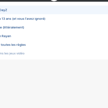
 DayZ
 a 13 ans (et vous l'avez ignoré)
e (littéralement)
im Rayan
 toutes les règles
s les jeux vidéo
us choquant de Rockstar ? - Le scandale BULLY
e plus moche de Steam
du RÊVE tourne au CAUCHEMAR
pendant 8 heures
it… à tort
umiliés par un jeu vidéo