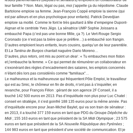
lesdits parlementaires (députés et sénateurs) emploient un collaborateur de
leur famille ? Non. Mais, légal ou pas, moi j’appelle ça du népotisme. Claude
Bartolone emploie sa femme. Jean-François Coppé emploie la sienne (qui
est par ailleurs et en plus
psychologue pour enfants
). Patrick Devedjian
emploie sa moitié. Comme le font le très gaullard à tête d’empeigne Dupont-
Aignan et le centriste Yves Jégo. La sénatrice
UMP
Sophie Joissans a
embauché Papa (c’est pas une bonne fifille, ça ?). Le Vert-Rouge Sergio
Coronado (ce n’est pas la bière que je préfère…) a embauché son frangin.
D’autres emploient leurs enfants, leurs cousins, quelqu’un de leur parentèle.
Et
La Tantina de Burgos
chantait naguère Dario Moreno…
D’autres, plus retors, ont mis au point un
deal
: « Tu embauches mon fiston
et j’embauche ta femme. » Ce qui permet de rémunérer un collaborateur en
s’exonérant des règles d’encadrement des salaires, les emplois concernés
n’étant dès lors pas considérés comme “familiaux”…
Le malheureux et la malheureuse qui fréquentent Pôle Emploi, le travailleur
qui est au Smic, le chômeur en fin de droits, n’ont pas à s’inquiéter, en
revanche, pour François Fillon : gérant de son agence 2F Conseil, il a
touché 142 500 euros en 2013. Pas d’inquiétude non plus pour Luc Chatel :
conseil en stratégie
, il s’est goinfré 188 135 euros pour la même année. Pas
d’inquiétude encore pour Jean-Michel Baylet, qui va son train de sénateur :
en 2013, il a touché 377 159 euros en tant que
PDG
du Groupe
Dépêche du
Midi
; 155 163 euros en tant que président de la SA
Midi Olympique
; 23 575
euros en tant que président de la SA
Nouvelle République des Pyrénées
;
144 983 euros en tant que président d’une
société de communication
. Et je