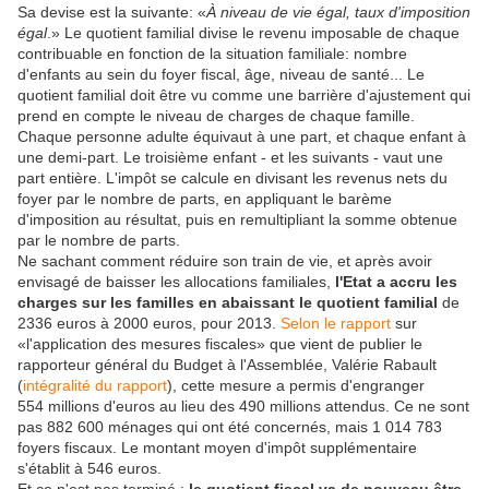
Sa devise est la suivante: «
À
niveau de vie
égal, taux d'imposition
égal
.» Le
quotient familial
divise le revenu imposable de chaque
contribuable en fonction de la situation familiale: nombre
d'enfants au sein du foyer fiscal, âge, niveau de santé... Le
quotient familial doit être vu comme une barrière d'ajustement qui
prend en compte le niveau de charges de chaque famille.
Chaque personne adulte équivaut à une part, et chaque enfant à
une demi-part. Le troisième enfant - et les suivants - vaut une
part entière. L'impôt se calcule en divisant les revenus nets du
foyer par le nombre de parts, en appliquant le barème
d'imposition au résultat, puis en remultipliant la somme obtenue
par le nombre de parts.
Ne sachant comment réduire son train de vie, et après avoir
envisagé de baisser les
allocations familiales
,
l'Etat a accru les
charges sur les familles en abaissant le quotient familial
de
2336 euros à 2000 euros, pour 2013.
Selon le rapport
sur
«l'application des mesures fiscales» que vient de publier le
rapporteur général du Budget à l'Assemblée, Valérie Rabault
(
intégralité du rapport
), cette mesure a permis d'engranger
554 millions d'euros au lieu des 490 millions attendus. Ce ne sont
pas 882 600 ménages qui ont été concernés, mais 1 014 783
foyers fiscaux. Le montant moyen d'impôt supplémentaire
s'établit à 546 euros.