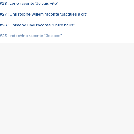
28 : Lorie raconte "Je vais vite"
#27 : Christophe Willem raconte "Jacques a dit"
#26 : Chimène Badi raconte "Entre nous"
#25 : Indochine raconte "3e sexe"
#24 : Zaho raconte "C'est chelou"
#23 : Patrick Bruel raconte "Au café des délices"
#22 : Kyo raconte "Le chemin"
#21 : Nolwenn Leroy raconte "Cassé"
#20 : Patrick Hernandez raconte "Born to be alive"
#19 : Lorie raconte "Près de moi"
#18 : Michael Jones raconte "A nos actes manqués" (avec Jean-Jacque
#17 : Khaled raconte "Aïcha"
#16 : Corneille raconte "Parce qu'on vient de loin"