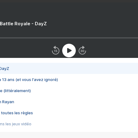
 Battle Royale - DayZ
 DayZ
 a 13 ans (et vous l'avez ignoré)
e (littéralement)
im Rayan
 toutes les règles
s les jeux vidéo
us choquant de Rockstar ? - Le scandale BULLY