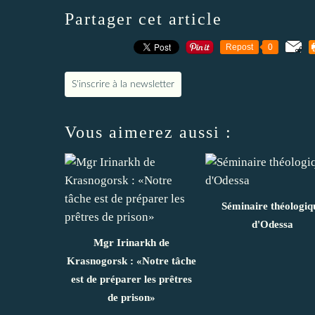
Partager cet article
Repost
0
S'inscrire à la newsletter
Vous aimerez aussi :
Séminaire théologiq
d'Odessa
Mgr Irinarkh de
Krasnogorsk : «Notre tâche
est de préparer les prêtres
de prison»