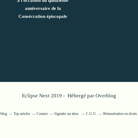
à l'occasion du quinzième
anniversaire de la
Consécration épiscopale
Eclipse Next 2019 - Hébergé par
Overblog
rblog
Top articles
Contact
Signaler un abus
C.G.U.
Rémunération en droits 