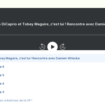
 DiCaprio et Tobey Maguire, c'est lui ! Rencontre avec Dam
bey Maguire, c'est lui ! Rencontre avec Damien Witecka
e 6
e 5
e 4
e 3
s créatrices de la VF !