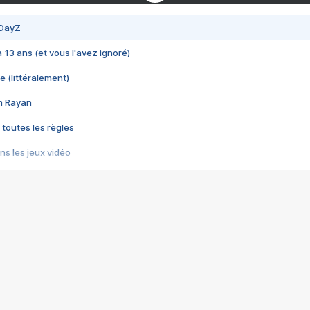
 DayZ
 a 13 ans (et vous l'avez ignoré)
e (littéralement)
im Rayan
 toutes les règles
s les jeux vidéo
us choquant de Rockstar ? - Le scandale BULLY
e plus moche de Steam
du RÊVE tourne au CAUCHEMAR
pendant 8 heures
it… à tort
umiliés par un jeu vidéo