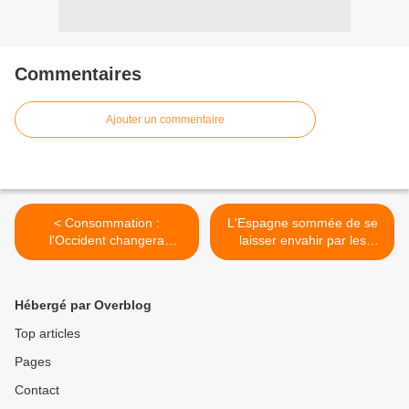
Commentaires
Ajouter un commentaire
< Consommation :
L'Espagne sommée de se
l'Occident changera
laisser envahir par les
radicalement d'ici sept ans
clandestins >
(Milliardaire russe)
Hébergé par Overblog
Top articles
Pages
Contact