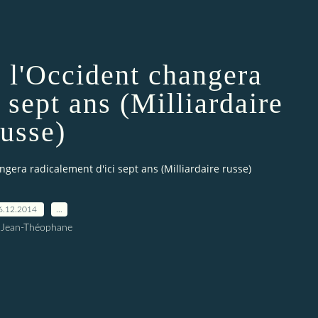
 l'Occident changera
 sept ans (Milliardaire
russe)
gera radicalement d'ici sept ans (Milliardaire russe)
6.12.2014
…
 Jean-Théophane