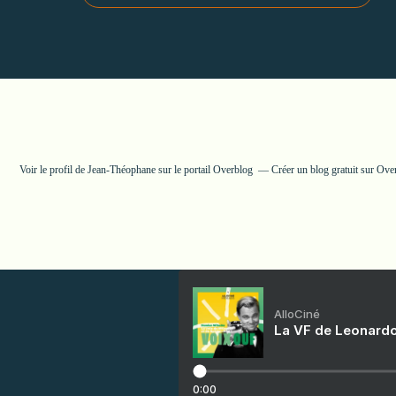
Voir le profil de
Jean-Théophane
sur le portail Overblog
Créer un blog gratuit sur Ove
AlloCiné
La VF de Leonardo
0:00