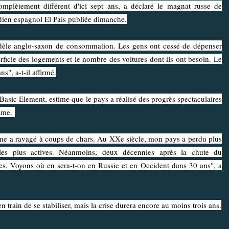
ètement différent d'ici sept ans, a déclaré le magnat russe de
dien espagnol El Pais publiée dimanche.
e anglo-saxon de consommation. Les gens ont cessé de dépenser
rficie des logements et le nombre des voitures dont ils ont besoin. Le
s", a-t-il affirmé.
c Element, estime que le pays a réalisé des progrès spectaculaires
sme.
a ravagé à coups de chars. Au XXe siècle, mon pays a perdu plus
s les plus actives. Néanmoins, deux décennies après la chute du
. Voyons où en sera-t-on en Russie et en Occident dans 30 ans", a
rain de se stabiliser, mais la crise durera encore au moins trois ans.