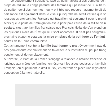
Le gouvernement socialiste, face au déficit abyssal des comptes de l
projet de réduire le congé parental des femmes qui passerait de 36 à 18 m
de parité : celui des hommes - qui y ont très peu recours - augmenterait d
naissance est également dans le viseur puisqu'elle ne serait versée que s
ressources excluant les Français qui travaillent et seulement pour le premi
Alors que le poids de l'immigration est la principale cause de la faillite de
sociale
, c'est aux familles françaises que François Hollande s'en prend un
les quelques aides de l'État qui leur sont accordées. Il n'est pas saugrenu
prochaine étape ne sera pas la
mise en place
de la
politique de l'enfant
heures de la Chine communiste.
Cet acharnement contre la
famille traditionnelle
n'est évidemment pas du
nos gouvernants est clairement de favoriser la substitution du peuple fran
peuplement et de remplacement.
A l'inverse, le Parti de la France s'engage à relancer la natalité française 
juridique aux mères de familles, en réservant les aides sociales et famili
Français, en supprimant le droit du sol, en mettant en place une législation
conception à la mort naturelle.