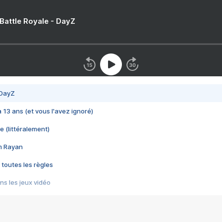
 Battle Royale - DayZ
 DayZ
 a 13 ans (et vous l'avez ignoré)
e (littéralement)
im Rayan
 toutes les règles
s les jeux vidéo
us choquant de Rockstar ? - Le scandale BULLY
e plus moche de Steam