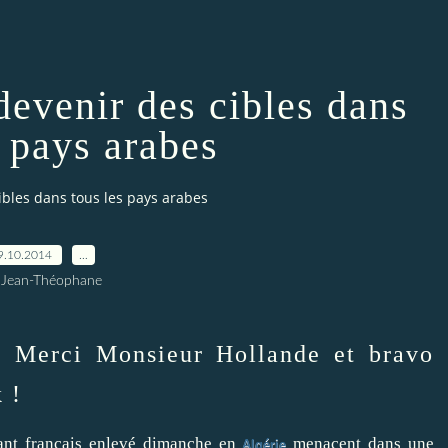
devenir des cibles dans
s pays arabes
ibles dans tous les pays arabes
9.10.2014
…
 Jean-Théophane
ci Monsieur Hollande et bravo
 !
sant français enlevé dimanche en
menacent dans une
Algérie