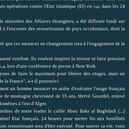
ses opérations contre l'Etat islamique (EI) en
dans les 24
Irak
le ministère des Affaires étrangères, a été diffusée lundi sur
 à l'encontre des ressortissants de pays occidentaux, dont la
uré que ces menaces ne changeraient rien à l'engagement de la
auté extrême. Ils veulent inspirer la terreur et faire pression
, lors d'une conférence de presse à New York.
ius
sayons de faire le maximum pour libérer des otages, mais un
e la France", a-t-il poursuivi.
ement un homme menacer en arabe d'exécuter l'otage français
haute de montagne chevronné de 55 ans, Hervé Gourdel, enlevé
omètres à l'est d'Alger.
 ordres de notre leader le calife Abou Bakr al Baghdadi (...)
inel Etat français, 24 heures pour mettre fin aux hostilités
 son ressortissant sera d'être exécuté. Pour sauver sa vie, vous