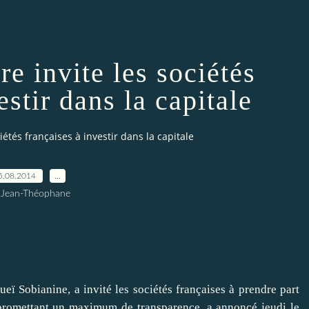
e invite les sociétés
estir dans la capitale
iétés françaises à investir dans la capitale
5.08.2014
…
 Jean-Théophane
obianine, a invité les sociétés françaises à prendre part
n promettant un maximum de transparence, a annoncé jeudi le