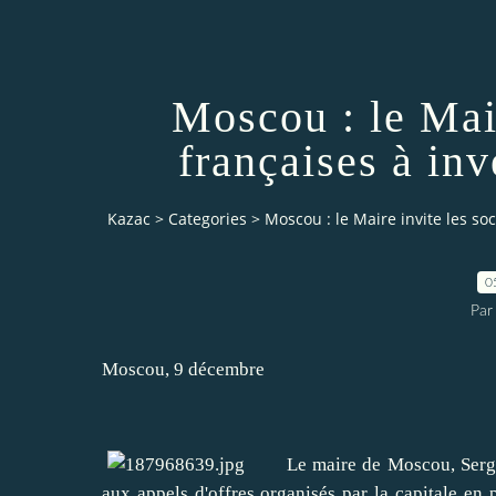
Moscou : le Mair
françaises à inv
Kazac
>
Categories
>
Moscou : le Maire invite les soc
0
Par
Moscou, 9 décembre
Le maire de Moscou, Sergueï S
aux appels d'offres organisés par la capitale e