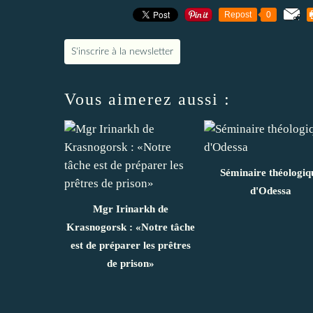
Repost
0
S'inscrire à la newsletter
Vous aimerez aussi :
Séminaire théologiq
d'Odessa
Mgr Irinarkh de
Krasnogorsk : «Notre tâche
est de préparer les prêtres
de prison»