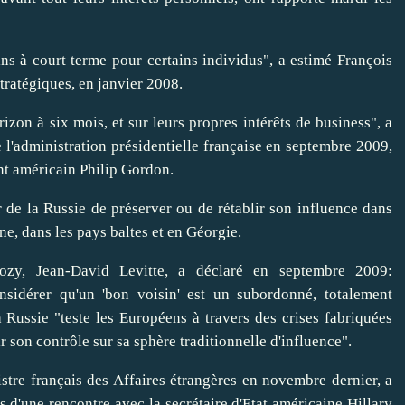
ns à court terme pour certains individus", a estimé François
 stratégiques, en janvier 2008.
orizon à six mois, et sur leurs propres intérêts de business", a
l'administration présidentielle française en septembre 2009,
int américain Philip Gordon.
 de la Russie de préserver ou de rétablir son influence dans
ne, dans les pays baltes et en Géorgie.
kozy, Jean-David Levitte, a déclaré en septembre 2009:
nsidérer qu'un 'bon voisin' est un subordonné, totalement
 Russie "teste les Européens à travers des crises fabriquées
r son contrôle sur sa sphère traditionnelle d'influence".
stre français des Affaires étrangères en novembre dernier, a
rs d'une rencontre avec la secrétaire d'Etat américaine Hillary