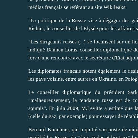
médias français se référant au site Wikileaks.
"La politique de la Russie vise à dégager des gai
Richier, le conseiller de l'Elysée pour les affaires
"Les dirigeants russes (...) se focalisent sur un h
indiqué Damien Loras, conseiller diplomatique de 
lors d'une rencontre avec le secrétaire d'Etat adjo
Les diplomates français notent également le désir
les pays voisins, entre autres en Ukraine, en Polog
Le conseiller diplomatique du président Sar
"malheureusement, la tendance russe est de co
soumis". En juin 2009, M.Levitte a estimé que la
(celle du gaz, par exemple) pour essayer de rétabli
Bernard Kouchner, qui a quitté son poste de mini
qualifié les Russes de "durs, rudes et brutaux" lo