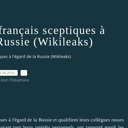
français sceptiques à
 Russie (Wikileaks)
ues à l'égard de la Russie (Wikileaks)
4.08.2014
…
 Jean-Théophane
à l'égard de la Russie et qualifient leurs collègues russes
avant tout leurs intérêts personnels, ont rapporté mardi les