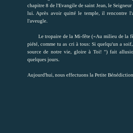
chapitre 8
de l'Evangile de
saint Jean
, le Seigneur
lui.
Après avoir quitté
le temple
, il rencontre
l
l'aveugle
.
Le
tropaire
de la
Mi-fête
(
«Au milieu
de la f
piété,
comme tu as
cri
à tous:
Si quelqu'un a soif
,
source de notre
vie
, gloire à Toi
! ")
fait allusi
quelques jours
.
Aujourd'hui,
nous effectuons
la Petite
Bénédiction