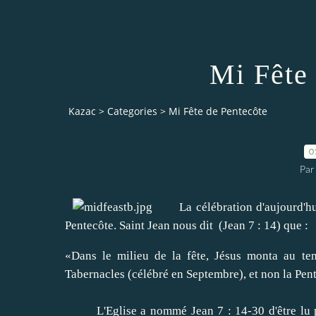
Mi Fête
Kazac
>
Categories
>
Mi Fête de Pentecôte
0
Par
La célébration d'aujourd'hu
Pentecôte
.
Saint
Jean nous dit
(Jean
7 : 14)
que :
«Dans le
milieu de la fête
, Jésus monta
au te
Tabernacles
(
célébré
en Septembre
)
, et non
la Pen
L'Eglise
a nommé
Jean
7 : 14-30
d'être
lu 