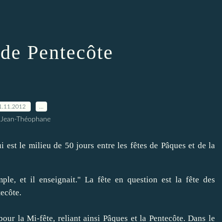
 de Pentecôte
1.11.2012
…
 Jean-Théophane
i
est le milieu de
50 j
ours
entre les
fêtes de
Pâques
et de la
mple
,
et il enseignait.
"
La fête
en question est
la fête des
tecôte.
pour la
Mi-fête
,
reliant ainsi
Pâques et
la Pentecôte.
Dans le