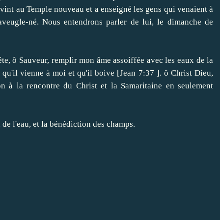
vint au Temple
nouveau
et a enseigné
les gens qui venaient
à
'aveugle-né
.
Nous entendrons parler de
lui
, le dimanche
de
ête
, ô Sauveur,
remplir mon âme
assoiffée
avec
les eaux de
la
qu'il vienne à
moi et qu'il boive
[
Jean 7:37
]
.
ô Christ
Dieu,
on à
la rencontre
du Christ
et la Samaritaine
en seulement
 de
l'eau
,
et
la bénédiction des
champs
.