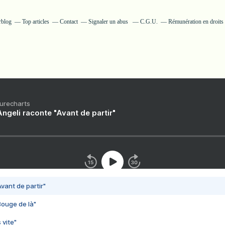
rblog
Top articles
Contact
Signaler un abus
C.G.U.
Rémunération en droits 
Purecharts
ngeli raconte "Avant de partir"
vant de partir"
Bouge de là"
 vite"