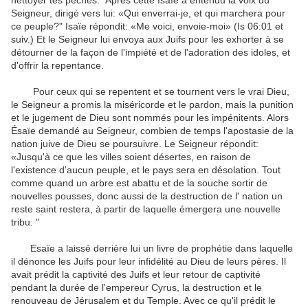
nettoyer tes péchés."
Après cette Isaïe a entendu la voix du
Seigneur, dirigé vers lui: «Qui enverrai-je, et qui marchera pour
ce peuple?"
Isaïe répondit: «Me voici, envoie-moi» (Is 06:01 et
suiv.)
Et le Seigneur lui envoya aux Juifs pour les exhorter à se
détourner de la façon de l'impiété et de l'adoration des idoles, et
d'offrir la repentance.
Pour ceux qui se repentent et se tournent vers le vrai Dieu,
le Seigneur a promis la miséricorde et le pardon, mais la punition
et le jugement de Dieu sont nommés pour les impénitents.
Alors
Ésaïe demandé au Seigneur, combien de temps l'apostasie de la
nation juive de Dieu se poursuivre.
Le Seigneur répondit:
«Jusqu'à ce que les villes soient désertes, en raison de
l'existence d'aucun peuple, et le pays sera en désolation. Tout
comme quand un arbre est abattu et de la souche sortir de
nouvelles pousses, donc aussi de la destruction de l'
nation un
reste saint restera, à partir de laquelle émergera une nouvelle
tribu. "
Esaïe a laissé derrière lui un livre de prophétie dans laquelle
il dénonce les Juifs pour leur infidélité au Dieu de leurs pères.
Il
avait prédit la captivité des Juifs et leur retour de captivité
pendant la durée de l'empereur Cyrus, la destruction et le
renouveau de Jérusalem et du Temple.
Avec ce qu'il prédit le