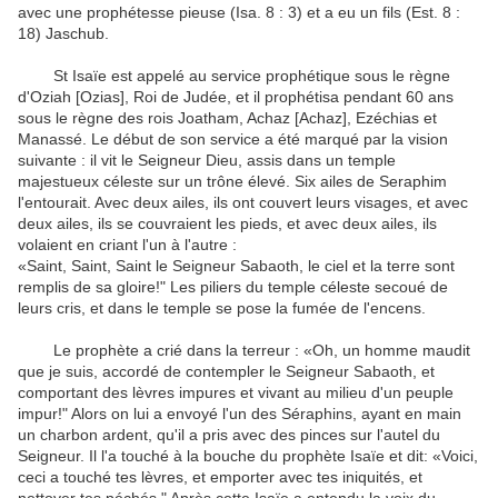
avec une prophétesse pieuse (Isa. 8 : 3) et a eu un fils (Est. 8 :
18) Jaschub.
St Isaïe est appelé au service prophétique sous le règne
d'Oziah [Ozias], Roi de Judée, et il prophétisa pendant 60 ans
sous le règne des rois Joatham, Achaz [Achaz], Ezéchias et
Manassé.
Le début de son service a été marqué par la vision
suivante : il vit le Seigneur Dieu, assis dans un temple
majestueux céleste sur un trône élevé.
Six ailes de Seraphim
l'entourait.
Avec deux ailes, ils ont couvert leurs visages, et avec
deux ailes, ils se couvraient les pieds, et avec deux ailes, ils
volaient en criant l'un à l'autre :
«Saint, Saint, Saint le Seigneur Sabaoth, le ciel et la terre sont
remplis de sa gloire!"
Les piliers du temple céleste secoué de
leurs cris, et dans le temple se pose la fumée de l'encens.
Le prophète a crié dans la terreur : «Oh, un homme maudit
que je suis, accordé de contempler le Seigneur Sabaoth, et
comportant des lèvres impures et vivant au milieu d'un peuple
impur!"
Alors on lui a envoyé l'un des Séraphins, ayant en main
un charbon ardent, qu'il a pris avec des pinces sur l'autel du
Seigneur.
Il l'a touché à la bouche du prophète Isaïe et dit: «Voici,
ceci a touché tes lèvres, et emporter avec tes iniquités, et