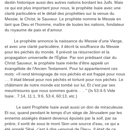
destin historique aussi des autres nations bordant les Juifs.
Mais
ce qui est plus important pour nous, le prophète Isaïe avec une
clarté particulière et le détail des prophéties sur la venue du
Messie, le Christ, le Sauveur.
Le prophète nomme le Messie en
tant que Dieu et l'homme, maître de toutes les nations, fondateur
du royaume de paix et d'amour.
Le prophète annonce la naissance du Messie d'une Vierge,
et avec une clarté particulière, il décrit la souffrance du Messie
pour les péchés du monde.
Il prévoit sa résurrection et la
propagation universelle de l'Église.
Par son prédisant clair du
Christ Sauveur, le prophète Isaïe mérite d'être appelé un
évangéliste de l'Ancien Testament.
Pour lui appartiennent ces
mots: «Il rend témoignage de nos péchés et est frappé pour nous
.... Il était blessé pour nos péchés et torturé pour nos péchés. Le
châtiment de notre monde est tombé sur lui, Et c'est par ses
meurtrissures que nous sommes guéris ..
.. "
(Is 53:4-5 Vide
Isaïe:. 7:14, 11:1, 9:6, 53:4, 60:13, etc.)
Le saint Prophète Isaïe avait aussi un don de miraculeuse.
Et oui, quand pendant le temps d'un siège de Jérusalem par les
ennemis assiégés étaient devenus épuisés par la soif, par sa
prière, il sortit de sous le mont Sion une source d'eau, ce qui a
été appelé Siloé, c'est à dire «envoyé de Dieu».
Il était de ce