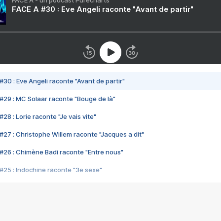
FACE A - un podcast Purecharts
FACE A #30 : Eve Angeli raconte "Avant de partir"
#30 : Eve Angeli raconte "Avant de partir"
#29 : MC Solaar raconte "Bouge de là"
28 : Lorie raconte "Je vais vite"
#27 : Christophe Willem raconte "Jacques a dit"
#26 : Chimène Badi raconte "Entre nous"
#25 : Indochine raconte "3e sexe"
#24 : Zaho raconte "C'est chelou"
#23 : Patrick Bruel raconte "Au café des délices"