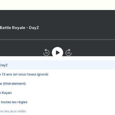
 Battle Royale - DayZ
 DayZ
 a 13 ans (et vous l'avez ignoré)
e (littéralement)
im Rayan
 toutes les règles
s les jeux vidéo