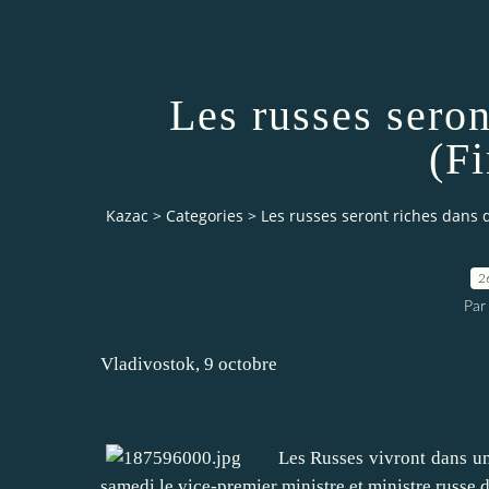
Les russes seron
(F
Kazac
>
Categories
>
Les russes seront riches dans d
2
Par
Vladivostok, 9 octobre
Les Russes vivront dans un p
samedi le vice-premier ministre et ministre russe 