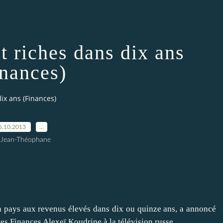
t riches dans dix ans
inances)
ix ans (Finances)
6.10.2013
…
 Jean-Théophane
ays aux revenus élevés dans dix ou quinze ans, a annoncé
des Finances Alexeï Koudrine à la télévision russe.