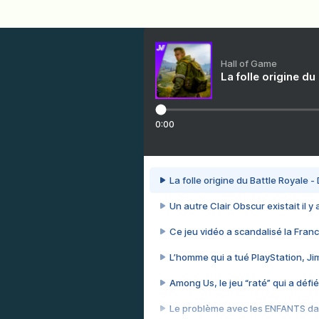
Hall of Game
La folle origine du
0:00
La folle origine du Battle Royale -
Un autre Clair Obscur existait il y
Ce jeu vidéo a scandalisé la Franc
L’homme qui a tué PlayStation, J
Among Us, le jeu “raté” qui a défié
Le problème avec les ENFANTS dan