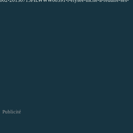
97002-20130715FILWWW00391-l-elysee-incite-a-reduire-ses-
Publicité