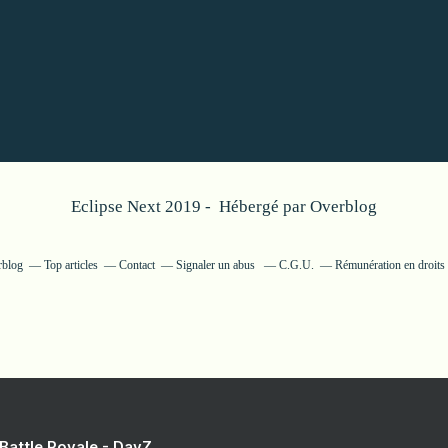
Eclipse Next 2019 - Hébergé par
Overblog
rblog
Top articles
Contact
Signaler un abus
C.G.U.
Rémunération en droits 
 Battle Royale - DayZ