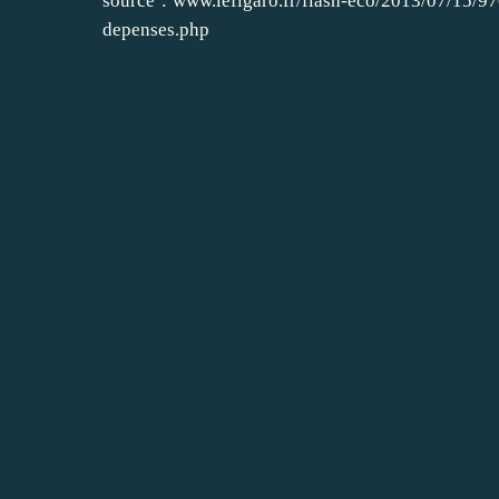
source :
www.lefigaro.fr/flash-eco/2013/07/15/
depenses.php