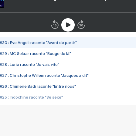
#30 : Eve Angeli raconte "Avant de partir"
#29 : MC Solaar raconte "Bouge de là"
28 : Lorie raconte "Je vais vite"
#27 : Christophe Willem raconte "Jacques a dit"
#26 : Chimène Badi raconte "Entre nous"
#25 : Indochine raconte "3e sexe"
#24 : Zaho raconte "C'est chelou"
#23 : Patrick Bruel raconte "Au café des délices"
#22 : Kyo raconte "Le chemin"