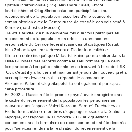
spatiale internationale (ISS), Alexandre Kaleri, Fiodor
Iourtchikhine et Oleg Skripotchka, ont participé lundi au
recensement de la population russe lors d'une séance de
communication avec le Centre russe de contrôle des vols situé à
Korolev (nord-est de Moscou).
"Je vous félicite: c'est la deuxième fois que vous participez au
recensement de la population en orbite", a annoncé une
responsable du Service fédéral russe des Statistiques Rostat,
Irina Zabarskaya, en s'adressant à Fiodor Iourtchikhine.
Elle a en outre indiqué que M.Iourtchikhine pourra entrer dans le
Livre Guinness des records comme le seul homme qui a deux
fois participé à l'enquête nationale en se trouvant à bord de l'ISS.
"Oui, c'était il y a huit ans et maintenant je suis de nouveau prêt à
accomplir ce devoir social", a répondu le cosmonaute.
Alexandre Kaleri et Oleg Skripotchka ont également participé à
cette procédure.
En 2002 la Russie a été le premier pays à avoir enregistré dans
le cadre du recensement de la population les personnes se
trouvant dans l'espace. Valeri Korzoun, Sergueï Trechtchev et
Fiodor Iourtchikhine, membres d'équipage russes de la Station à
l'époque, ont répondu le 11 octobre 2002 aux questions
contenues dans le formulaire de recensement et ont été décorés
pour "services rendus à la réalisation du recensement de la