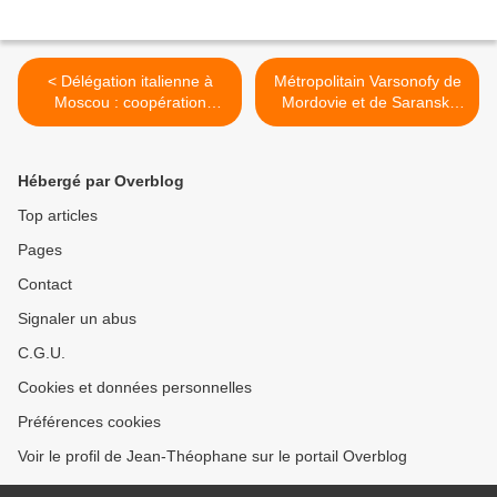
< Délégation italienne à
Métropolitain Varsonofy de
Moscou : coopération
Mordovie et de Saransk,
militaire au menu
Directeur Général du
Patriarcat de Moscou
(Anatoly Sudakov) >
Hébergé par Overblog
Top articles
Pages
Contact
Signaler un abus
C.G.U.
Cookies et données personnelles
Préférences cookies
Voir le profil de Jean-Théophane sur le portail Overblog