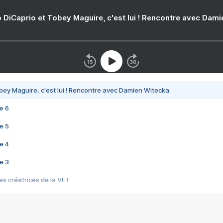
 DiCaprio et Tobey Maguire, c'est lui ! Rencontre avec Dam
bey Maguire, c'est lui ! Rencontre avec Damien Witecka
e 6
e 5
e 4
e 3
s créatrices de la VF !
e 2
e 1